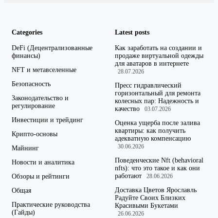
Categories
Latest posts
DeFi (Децентрализованные
Как заработать на создании и
финансы)
продаже виртуальной одежды
для аватаров в интернете
NFT и метавселенные
28.07.2026
Безопасность
Пресс гидравлический
горизонтальный для ремонта
Законодательство и
колесных пар: Надежность и
регулирование
качество
03.07.2026
Инвестиции и трейдинг
Оценка ущерба после залива
квартиры: как получить
Крипто-основы
адекватную компенсацию
30.06.2026
Майнинг
Поведенческие Nft (behavioral
Новости и аналитика
nfts): что это такое и как они
работают
Обзоры и рейтинги
28.06.2026
Доставка Цветов Ярославль
Общая
Радуйте Своих Близких
Практические руководства
Красивыми Букетами
(Гайды)
26.06.2026