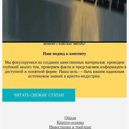
ПОЧЕМУ СТОИТ НАС ЧИТАТЬ?
Наш подход к контенту
Мы фокусируемся на создании качественных материалов: проводим
глубокий анализ тем, проверяем факты и представляем информацию в
доступной и понятной форме. Наша цель — быть вашим надежным
источником знаний в крипто-индустрии.
ЧИТАТЬ СВЕЖИЕ СТАТЬИ
Общая
Крипто-основы
Инвестиции и трейдинг