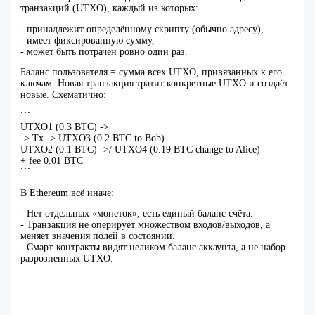
транзакций (UTXO), каждый из которых:
- принадлежит определённому скрипту (обычно адресу),
- имеет фиксированную сумму,
- может быть потрачен ровно один раз.
Баланс пользователя = сумма всех UTXO, привязанных к его
ключам. Новая транзакция тратит конкретные UTXO и создаёт
новые. Схематично:
```
UTXO1 (0.3 BTC) ->
-> Tx -> UTXO3 (0.2 BTC to Bob)
UTXO2 (0.1 BTC) ->/ UTXO4 (0.19 BTC change to Alice)
+ fee 0.01 BTC
```
В Ethereum всё иначе:
- Нет отдельных «монеток», есть единый баланс счёта.
- Транзакция не оперирует множеством входов/выходов, а
меняет значения полей в состоянии.
- Смарт‑контракты видят целиком баланс аккаунта, а не набор
разрозненных UTXO.