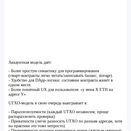
Аккаунтная модель даёт:
- Более простую семантику для программирования
(смарт‑контракты легко читать/записывать баланс, storage).
- Удобство для DApp‑логики: состояние контракта живёт в
одном месте.
- Более понятный UX для пользователя: «у меня X ETH на
адресе Y».
UTXO‑модель в свою очередь выигрывает в:
- Параллелизуемости (каждый UTXO независим, проще
распараллелить проверки).
- Приватности (легче разносить UTXO по разным адресам, хотя
на практике это тоже непросто).
- Проверяемости истории конкретных монет (жёсткая связность