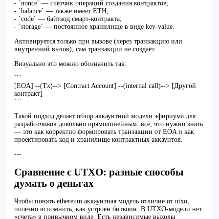
- `nonce` — счётчик операций создания контрактов;
- `balance` — также имеет ETH;
- `code` — байткод смарт‑контракта;
- `storage` — постоянное хранилище в виде key‑value.
Активируется только при вызове (через транзакцию или
внутренний вызов), сам транзакции не создаёт.
Визуально это можно обозначить так:
```
[EOA] --(Tx)--> [Contract Account] --(internal call)--> [Другой
контракт]
```
Такой подход делает обзор аккаунтной модели эфириума для
разработчиков довольно прямолинейным: всё, что нужно знать
— это как корректно формировать транзакции от EOA и как
проектировать код и хранилище контрактных аккаунтов.
---
Сравнение с UTXO: разные способы
думать о деньгах
Чтобы понять ethereum аккаунтная модель отличие от utxo,
полезно вспомнить, как устроен биткоин. В UTXO‑модели нет
«счета» в привычном виде. Есть независимые выходы