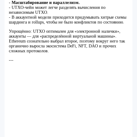
-
Масштабирование и параллелизм.
- UTXO‑чейн может легче разделять вычисления по
независимым UTXO.
- В аккаунтной модели приходится придумывать хитрые схемы
шардинга и rollups, чтобы не было конфликтов по состоянию.
Упрощённо: UTXO оптимален для «электронной налички»,
аккаунты — для «распределённой виртуальной машины».
Ethereum сознательно выбрал второе, поэтому вокруг него так
органично выросла экосистема DeFi, NFT, DAO и прочих
сложных протоколов.
---