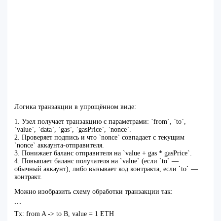
Логика транзакции в упрощённом виде:
1. Узел получает транзакцию с параметрами: `from`, `to`,
`value`, `data`, `gas`, `gasPrice`, `nonce`.
2. Проверяет подпись и что `nonce` совпадает с текущим
`nonce` аккаунта‑отправителя.
3. Понижает баланс отправителя на `value + gas * gasPrice`.
4. Повышает баланс получателя на `value` (если `to` —
обычный аккаунт), либо вызывает код контракта, если `to` —
контракт.
Можно изобразить схему обработки транзакции так:
```
Tx: from A -> to B, value = 1 ETH