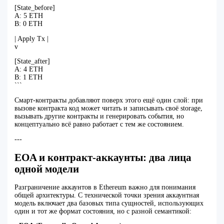
[State_before]
A: 5 ETH
B: 0 ETH
| Apply Tx |
v
[State_after]
A: 4 ETH
B: 1 ETH
```
Смарт‑контракты добавляют поверх этого ещё один слой: при
вызове контракта код может читать и записывать своё storage,
вызывать другие контракты и генерировать события, но
концептуально всё равно работает с тем же состоянием.
---
EOA и контракт‑аккаунты: два лица
одной модели
Разграничение аккаунтов в Ethereum важно для понимания
общей архитектуры. С технической точки зрения аккаунтная
модель включает два базовых типа сущностей, использующих
один и тот же формат состояния, но с разной семантикой: