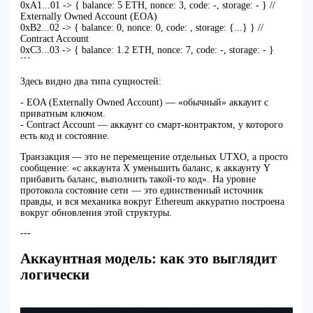
0xA1...01 -> { balance: 5 ETH, nonce: 3, code: -, storage: - } //
Externally Owned Account (EOA)
0xB2...02 -> { balance: 0, nonce: 0, code:
, storage: {...} } //
Contract Account
0xC3...03 -> { balance: 1.2 ETH, nonce: 7, code: -, storage: - }
```
Здесь видно два типа сущностей:
- EOA (Externally Owned Account) — «обычный» аккаунт с
приватным ключом.
- Contract Account — аккаунт со смарт‑контрактом, у которого
есть код и состояние.
Транзакция — это не перемещение отдельных UTXO, а просто
сообщение: «с аккаунта X уменьшить баланс, к аккаунту Y
прибавить баланс, выполнить такой‑то код». На уровне
протокола состояние сети — это единственный источник
правды, и вся механика вокруг Ethereum аккуратно построена
вокруг обновления этой структуры.
---
Аккаунтная модель: как это выглядит
логически