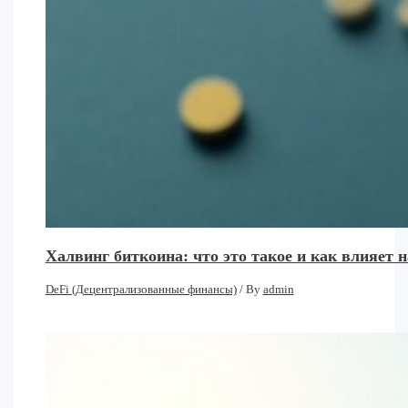
Халвинг биткоина: что это такое и как влияет
DeFi (Децентрализованные финансы)
/ By
admin