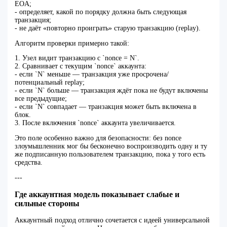
EOA;
- определяет, какой по порядку должна быть следующая
транзакция;
- не даёт «повторно проиграть» старую транзакцию (replay).
Алгоритм проверки примерно такой:
1. Узел видит транзакцию с `nonce = N`.
2. Сравнивает с текущим `nonce` аккаунта:
- если `N` меньше — транзакция уже просрочена/
потенциальный replay;
- если `N` больше — транзакция ждёт пока не будут включены
все предыдущие;
- если `N` совпадает — транзакция может быть включена в
блок.
3. После включения `nonce` аккаунта увеличивается.
Это поле особенно важно для безопасности: без nonce
злоумышленник мог бы бесконечно воспроизводить одну и ту
же подписанную пользователем транзакцию, пока у того есть
средства.
---
Где аккаунтная модель показывает слабые и
сильные стороны
Аккаунтный подход отлично сочетается с идеей универсальной