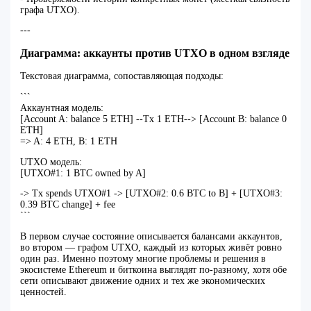
графа UTXO).
---
Диаграмма: аккаунты против UTXO в одном взгляде
Текстовая диаграмма, сопоставляющая подходы:
```
Аккаунтная модель:
[Account A: balance 5 ETH] --Tx 1 ETH--> [Account B: balance 0
ETH]
=> A: 4 ETH, B: 1 ETH
UTXO модель:
[UTXO#1: 1 BTC owned by A]
-> Tx spends UTXO#1 -> [UTXO#2: 0.6 BTC to B] + [UTXO#3:
0.39 BTC change] + fee
```
В первом случае состояние описывается балансами аккаунтов,
во втором — графом UTXO, каждый из которых живёт ровно
один раз. Именно поэтому многие проблемы и решения в
экосистеме Ethereum и биткоина выглядят по‑разному, хотя обе
сети описывают движение одних и тех же экономических
ценностей.