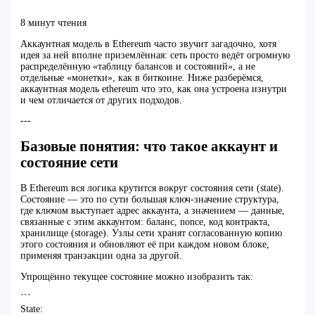
8 минут чтения
Аккаунтная модель в Ethereum часто звучит загадочно, хотя
идея за ней вполне приземлённая: сеть просто ведёт огромную
распределённую «таблицу балансов и состояний», а не
отдельные «монетки», как в биткоине. Ниже разберёмся,
аккаунтная модель ethereum что это, как она устроена изнутри
и чем отличается от других подходов.
---
Базовые понятия: что такое аккаунт и
состояние сети
В Ethereum вся логика крутится вокруг состояния сети (state).
Состояние — это по сути большая ключ‑значение структура,
где ключом выступает адрес аккаунта, а значением — данные,
связанные с этим аккаунтом: баланс, nonce, код контракта,
хранилище (storage). Узлы сети хранят согласованную копию
этого состояния и обновляют её при каждом новом блоке,
применяя транзакции одна за другой.
Упрощённо текущее состояние можно изобразить так:
```
State: