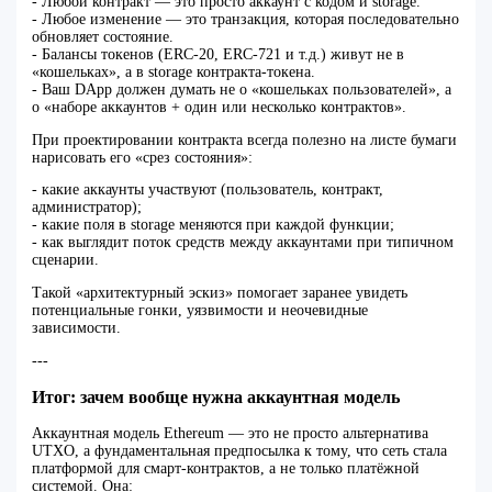
- Любой контракт — это просто аккаунт с кодом и storage.
- Любое изменение — это транзакция, которая последовательно
обновляет состояние.
- Балансы токенов (ERC‑20, ERC‑721 и т.д.) живут не в
«кошельках», а в storage контракта‑токена.
- Ваш DApp должен думать не о «кошельках пользователей», а
о «наборе аккаунтов + один или несколько контрактов».
При проектировании контракта всегда полезно на листе бумаги
нарисовать его «срез состояния»:
- какие аккаунты участвуют (пользователь, контракт,
администратор);
- какие поля в storage меняются при каждой функции;
- как выглядит поток средств между аккаунтами при типичном
сценарии.
Такой «архитектурный эскиз» помогает заранее увидеть
потенциальные гонки, уязвимости и неочевидные
зависимости.
---
Итог: зачем вообще нужна аккаунтная модель
Аккаунтная модель Ethereum — это не просто альтернатива
UTXO, а фундаментальная предпосылка к тому, что сеть стала
платформой для смарт‑контрактов, а не только платёжной
системой. Она: