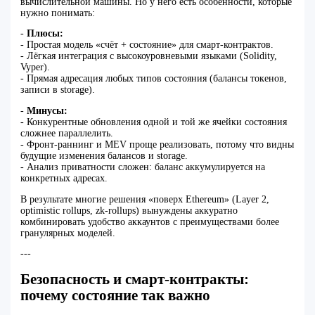
вычислительной машины. Но у него есть особенности, которые
нужно понимать:
-
Плюсы:
- Простая модель «счёт + состояние» для смарт‑контрактов.
- Лёгкая интеграция с высокоуровневыми языками (Solidity,
Vyper).
- Прямая адресация любых типов состояния (балансы токенов,
записи в storage).
-
Минусы:
- Конкурентные обновления одной и той же ячейки состояния
сложнее параллелить.
- Фронт‑раннинг и MEV проще реализовать, потому что видны
будущие изменения балансов и storage.
- Анализ приватности сложен: баланс аккумулируется на
конкретных адресах.
В результате многие решения «поверх Ethereum» (Layer 2,
optimistic rollups, zk‑rollups) вынуждены аккуратно
комбинировать удобство аккаунтов с преимуществами более
гранулярных моделей.
---
Безопасность и смарт‑контракты:
почему состояние так важно