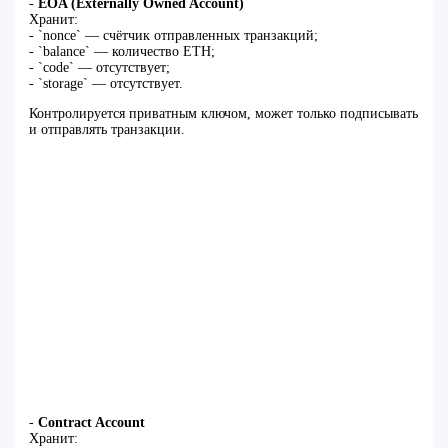
-
EOA (Externally Owned Account)
Хранит:
- `nonce` — счётчик отправленных транзакций;
- `balance` — количество ETH;
- `code` — отсутствует;
- `storage` — отсутствует.
Контролируется приватным ключом, может только подписывать
и отправлять транзакции.
-
Contract Account
Хранит: