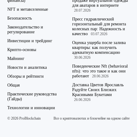
финансы)
продаже виртуальной одежды
для аватаров в интернете
NFT и метавселенные
28.07.2026
Безопасность
Пресс гидравлический
горизонтальный для ремонта
Законодательство и
колесных пар: Надежность и
регулирование
качество
03.07.2026
Инвестиции и трейдинг
Оценка ущерба после залива
квартиры: как получить
Крипто-основы
адекватную компенсацию
30.06.2026
Майнинг
Поведенческие Nft (behavioral
Новости и аналитика
nfts): что это такое и как они
работают
Обзоры и рейтинги
28.06.2026
Доставка Цветов Ярославль
Общая
Радуйте Своих Близких
Практические руководства
Красивыми Букетами
(Гайды)
26.06.2026
Технологии и инновации
© 2026 ProBlockchain
Все о криптовалютах и блокчейне на одном сайте