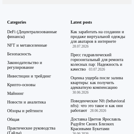
Categories
Latest posts
DeFi (Децентрализованные
Как заработать на создании и
финансы)
продаже виртуальной одежды
для аватаров в интернете
NFT и метавселенные
28.07.2026
Безопасность
Пресс гидравлический
горизонтальный для ремонта
Законодательство и
колесных пар: Надежность и
регулирование
качество
03.07.2026
Инвестиции и трейдинг
Оценка ущерба после залива
квартиры: как получить
Крипто-основы
адекватную компенсацию
30.06.2026
Майнинг
Поведенческие Nft (behavioral
Новости и аналитика
nfts): что это такое и как они
работают
Обзоры и рейтинги
28.06.2026
Доставка Цветов Ярославль
Общая
Радуйте Своих Близких
Практические руководства
Красивыми Букетами
(Гайды)
26.06.2026