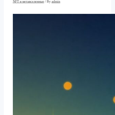
NFT и метавселенные
/ By
admin