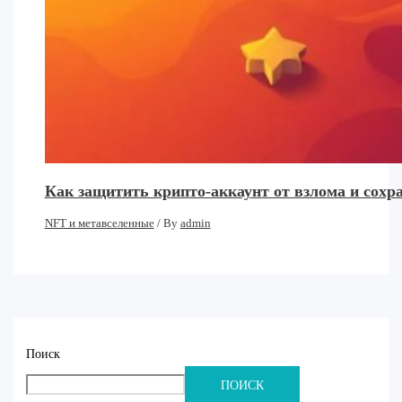
Как защитить крипто-аккаунт от взлома и сохр
NFT и метавселенные
/ By
admin
Поиск
ПОИСК