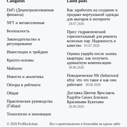
Categories
Latest posts
DeFi (Децентрализованные
Как заработать на создании и
финансы)
продаже виртуальной одежды
для аватаров в интернете
NFT и метавселенные
28.07.2026
Безопасность
Пресс гидравлический
горизонтальный для ремонта
Законодательство и
колесных пар: Надежность и
регулирование
качество
03.07.2026
Инвестиции и трейдинг
Оценка ущерба после залива
квартиры: как получить
Крипто-основы
адекватную компенсацию
30.06.2026
Майнинг
Поведенческие Nft (behavioral
Новости и аналитика
nfts): что это такое и как они
работают
Обзоры и рейтинги
28.06.2026
Доставка Цветов Ярославль
Общая
Радуйте Своих Близких
Практические руководства
Красивыми Букетами
(Гайды)
26.06.2026
Технологии и инновации
© 2026 ProBlockchain
Все о криптовалютах и блокчейне на одном сайте