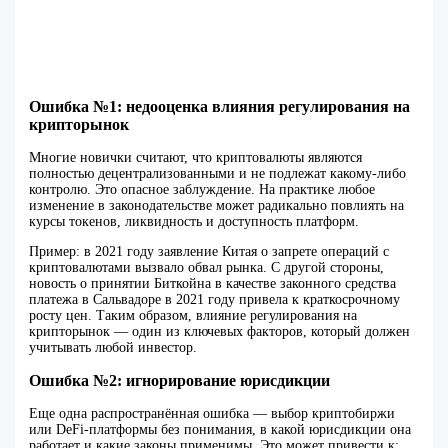
Ошибка №1: недооценка влияния регулирования на
крипторынок
Многие новички считают, что криптовалюты являются
полностью децентрализованными и не подлежат какому-либо
контролю. Это опасное заблуждение. На практике любое
изменение в законодательстве может радикально повлиять на
курсы токенов, ликвидность и доступность платформ.
Пример: в 2021 году заявление Китая о запрете операций с
криптовалютами вызвало обвал рынка. С другой стороны,
новость о принятии Биткойна в качестве законного средства
платежа в Сальвадоре в 2021 году привела к краткосрочному
росту цен. Таким образом, влияние регулирования на
крипторынок — один из ключевых факторов, который должен
учитывать любой инвестор.
Ошибка №2: игнорирование юрисдикции
Еще одна распространённая ошибка — выбор криптобиржи
или DeFi-платформы без понимания, в какой юрисдикции она
работает и какие законы применимы. Это может привести к: