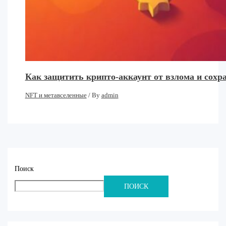
Как защитить крипто-аккаунт от взлома и сохр
NFT и метавселенные
/ By
admin
Поиск
ПОИСК