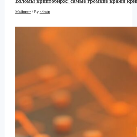
Взломы криптобирж: самые громкие кражи кри
Майнинг
/ By
admin