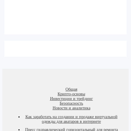
Общая
Крипто-основы
Инвестиции и трейдинг
Безопасность
Новости и аналитика
Как заработать на создании и продаже виртуальной
одежды для аватаров в интернете
Пресс гидравлический горизонтальный для ремонта