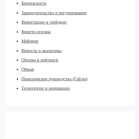
Безопасность
Законодательство и регулирование
Инвестиции и трейдинг
Крипто-основы
Майнинг
Новости и аналитика
Обзоры и рейтинги
Общая
Практические руководства (Гайды)
Технологии и инновации