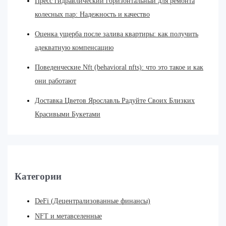
Пресс гидравлический горизонтальный для ремонта
колесных пар: Надежность и качество
Оценка ущерба после залива квартиры: как получить
адекватную компенсацию
Поведенческие Nft (behavioral nfts): что это такое и как
они работают
Доставка Цветов Ярославль Радуйте Своих Близких
Красивыми Букетами
Категории
DeFi (Децентрализованные финансы)
NFT и метавселенные