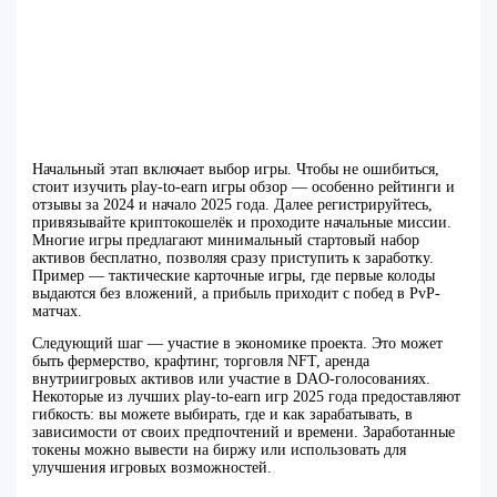
Начальный этап включает выбор игры. Чтобы не ошибиться,
стоит изучить play-to-earn игры обзор — особенно рейтинги и
отзывы за 2024 и начало 2025 года. Далее регистрируйтесь,
привязывайте криптокошелёк и проходите начальные миссии.
Многие игры предлагают минимальный стартовый набор
активов бесплатно, позволяя сразу приступить к заработку.
Пример — тактические карточные игры, где первые колоды
выдаются без вложений, а прибыль приходит с побед в PvP-
матчах.
Следующий шаг — участие в экономике проекта. Это может
быть фермерство, крафтинг, торговля NFT, аренда
внутриигровых активов или участие в DAO-голосованиях.
Некоторые из лучших play-to-earn игр 2025 года предоставляют
гибкость: вы можете выбирать, где и как зарабатывать, в
зависимости от своих предпочтений и времени. Заработанные
токены можно вывести на биржу или использовать для
улучшения игровых возможностей.