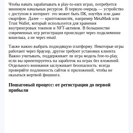
Чтобы начать зарабатывать в play-to-earn играх, потребуется
минимум начальных ресурсов. В первую очередь — устройство
с доступом в интернет: это может быть ПК, ноутбук или даже
смартфон. Далее — криптокошелёк, например MetaMask или
Trust Wallet, который используется для хранения
внутриигровых токенов и NFT-активов. В большинстве
современных игр регистрация происходит через подключение
кошелька, а не через email.
Также важно выбрать подходящую платформу. Некоторые игры
работают через браузер, другие требуют установки клиента.
Важно учитывать, поддерживает ли игра модель free-to-play,
если вы ориентируетесь на заработок на играх без вложений.
Отдельного внимания заслуживает безопасность: всегда
проверяйте подлинность сайтов и приложений, чтобы не
оказаться жертвой фишинга.
Пошаговый процесс: от регистрации до первой
прибыли