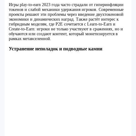
Игры play-to-earn 2023 года часто страдали от гиперинфляции
токенов и слабой механики удержания игроков. Современные
проекты решают эти проблемы через введение двухтокеновой
экономики и динамических наград. Также растёт интерес к
гибридным моделям, где P2E сочетается с Learn-to-Earn и
Create-to-Earn: игроки не только участвуют в сражениях, но и
обучаются или создают контент, который монетизируется в
рамках метавселенной.
Устранение неполадок и подводные камни