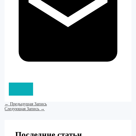
←
Предыдущая Запись
Следующая Запись
→
Последние статьи