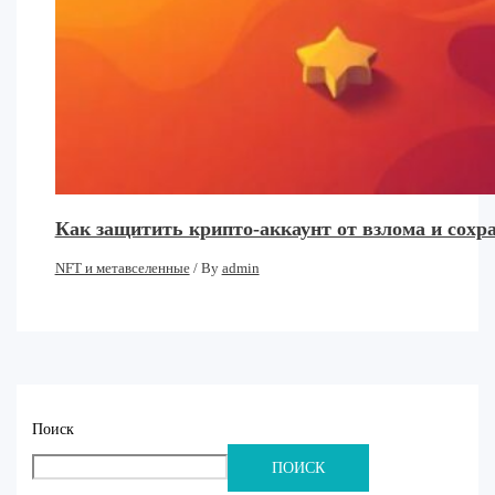
Как защитить крипто-аккаунт от взлома и сохр
NFT и метавселенные
/ By
admin
Поиск
ПОИСК