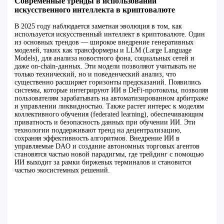
Современные тренды в использовании
искусственного интеллекта в криптовалюте
В 2025 году наблюдается заметная эволюция в том, как
используется искусственный интеллект в криптовалюте. Один
из основных трендов — широкое внедрение генеративных
моделей, таких как трансформеры и LLM (Large Language
Models), для анализа новостного фона, социальных сетей и
даже on-chain-данных. Эти модели позволяют учитывать не
только технический, но и поведенческий анализ, что
существенно расширяет горизонты предсказаний. Появились
системы, которые интегрируют ИИ в DeFi-протоколы, позволяя
пользователям зарабатывать на автоматизированном арбитраже
и управлении ликвидностью. Также растет интерес к моделям
коллективного обучения (federated learning), обеспечивающим
приватность и безопасность данных при обучении ИИ. Эти
технологии поддерживают тренд на децентрализацию,
сохраняя эффективность алгоритмов. Внедрение ИИ в
управляемые DAO и создание автономных торговых агентов
становятся частью новой парадигмы, где трейдинг с помощью
ИИ выходит за рамки биржевых терминалов и становится
частью экосистемных решений.