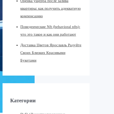
Оценка ущерба после залива
квартиры: как получить адекватную
компенсацию
Поведенческие Nft (behavioral nfts):
что это такое и как они работают
Доставка Цветов Ярославль Радуйте
Своих Близких Красивыми
Букетами
Категории