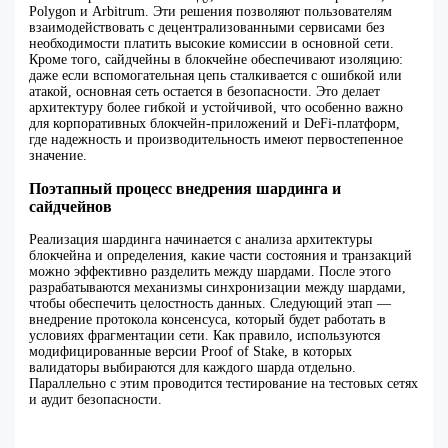
Polygon и Arbitrum. Эти решения позволяют пользователям
взаимодействовать с децентрализованными сервисами без
необходимости платить высокие комиссии в основной сети.
Кроме того, сайдчейны в блокчейне обеспечивают изоляцию:
даже если вспомогательная цепь сталкивается с ошибкой или
атакой, основная сеть остается в безопасности. Это делает
архитектуру более гибкой и устойчивой, что особенно важно
для корпоративных блокчейн-приложений и DeFi-платформ,
где надежность и производительность имеют первостепенное
значение.
Поэтапный процесс внедрения шардинга и
сайдчейнов
Реализация шардинга начинается с анализа архитектуры
блокчейна и определения, какие части состояния и транзакций
можно эффективно разделить между шардами. После этого
разрабатываются механизмы синхронизации между шардами,
чтобы обеспечить целостность данных. Следующий этап —
внедрение протокола консенсуса, который будет работать в
условиях фрагментации сети. Как правило, используются
модифицированные версии Proof of Stake, в которых
валидаторы выбираются для каждого шарда отдельно.
Параллельно с этим проводится тестирование на тестовых сетях
и аудит безопасности.