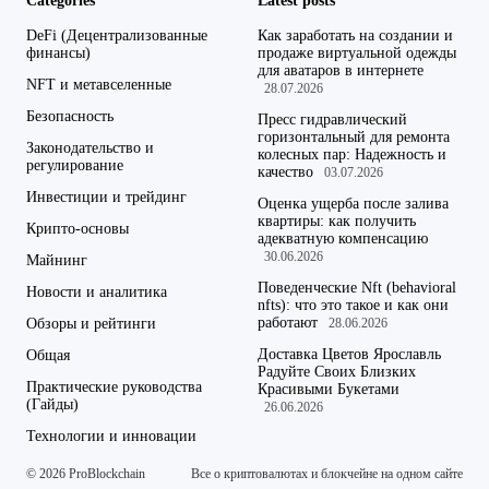
Categories
Latest posts
DeFi (Децентрализованные
Как заработать на создании и
финансы)
продаже виртуальной одежды
для аватаров в интернете
NFT и метавселенные
28.07.2026
Безопасность
Пресс гидравлический
горизонтальный для ремонта
Законодательство и
колесных пар: Надежность и
регулирование
качество
03.07.2026
Инвестиции и трейдинг
Оценка ущерба после залива
квартиры: как получить
Крипто-основы
адекватную компенсацию
30.06.2026
Майнинг
Поведенческие Nft (behavioral
Новости и аналитика
nfts): что это такое и как они
работают
Обзоры и рейтинги
28.06.2026
Доставка Цветов Ярославль
Общая
Радуйте Своих Близких
Практические руководства
Красивыми Букетами
(Гайды)
26.06.2026
Технологии и инновации
© 2026 ProBlockchain
Все о криптовалютах и блокчейне на одном сайте