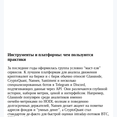
Инструменты и платформы: чем пользуются
практики
За последние годы оформилась группа условно “маст‑хэв”
сервисов. К лучшим платформам для анализа движения
криптовалют на биржи и с бирж обычно относят Glassnode,
CryptoQuant, Nansen, Santiment и несколько
специализированных ботов в Telegram и Discord,
подтягивающих данные через API. Они различаются глубиной
истории, набором метрик, ценой и интерфейсом. Например,
Glassnode популярен среди аналитиков именно
ончейн‑метриками по HODL‑волнам и поведению
долгосрочных держателей, Nansen делает акцент на пометке
адресов фондов и “умных денег”, а CryptoQuant стал
стандартом де‑факто для быстрой оценки intraday‑потоков BTC,