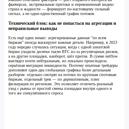
фьючерсах, экстремальные притоки и перекошенный индекс
страха и жадности — формирует по‑настоящему сильный
сигнал, а не один‑единственный график потоков.
Технический блок: как не попасться на агрегации и
неправильные выводы
Есть ещё один нюанс: агрегированные данные “по всем
биржам” иногда маскируют важные детали. Например, в 2023
году нередко случалась ситуация, когда с одной азиатской
биржи уходили десятки тысяч BTC из‑за регуляторных рисков,
а на другие площадки, наоборот, шёл приток. В сумме netflow
выглядел почти нейтральным, но локально происходила
серьёзная миграция ликвидности. Поэтому опытные трейдеры
дополняют один‑два глобальных графика более детальным
разбором: отдельно смотрят на потоки по крупным спотовым
биржам, отдельный трек — по деривативным, плюс
фильтрация по регионам. Это позволяет отличить реальный
уход с рынка от простой смены площадки внутри одного и
того же спекулятивного спроса.