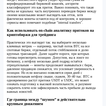
верифицированный биржевой кошелёк, алгоритм
классифицирует это как приток. Важно понимать, что такая
метка не идеальна: часть внутренних переводов биржи между
своими кошельками может выглядеть как отток, хотя
фактически монеты остаются под её контролем, и хорошие
сервисы явно помечают подобные “internal transfers”.
Как использовать on-chain аналитику притоков на
криптобиржи для трейдинга
Практически это выглядит так: вы выбираете несколько
ключевых метрик — например, чистый поток BTC на все
спотовые биржи, отдельный поток стейблкоинов и долю
крупных транзакций. Далее задаёте пороги, при которых
готовы пересмотреть позицию. Допустим, вы в лонге по
биткоину, а нетфлоу несколько дней подряд остаётся
отрицательным — монеты продолжают вымываться с бирж,
давление продавцов снижается, это усиливает уверенность в
позиции. Но если внезапно появляется серия дней с
положительным нетфлоу свыше, скажем, 30–40 тыс. BTC и
одновременно растут притоки USDT и USDC, это может
означать подготовку к высокой волатильности, и разумнее
сократить плечо или зафиксировать часть прибыли до выхода
важных новостей.
Где граница между “шумом” и действительно
крупным движением