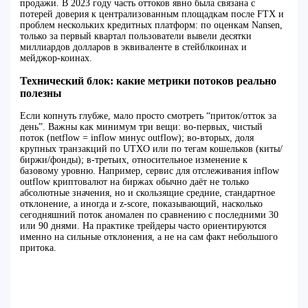
продажи. В 2023 году часть оттоков явно была связана с
потерей доверия к централизованным площадкам после FTX и
проблем нескольких кредитных платформ: по оценкам Nansen,
только за первый квартал пользователи вывели десятки
миллиардов долларов в эквиваленте в стейблкоинах и
мейджор‑коинах.
Технический блок: какие метрики потоков реально
полезны
Если копнуть глубже, мало просто смотреть “приток/отток за
день”. Важны как минимум три вещи: во‑первых, чистый
поток (netflow = inflow минус outflow); во‑вторых, доля
крупных транзакций по UTXO или по тегам кошельков (киты/
биржи/фонды); в‑третьих, относительное изменение к
базовому уровню. Например, сервис для отслеживания inflow
outflow криптовалют на биржах обычно даёт не только
абсолютные значения, но и скользящие средние, стандартное
отклонение, а иногда и z‑score, показывающий, насколько
сегодняшний поток аномален по сравнению с последними 30
или 90 днями. На практике трейдеры часто ориентируются
именно на сильные отклонения, а не на сам факт небольшого
притока.