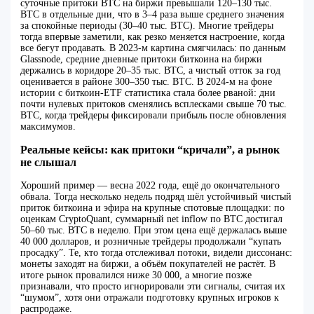
суточные притоки BTC на биржи превышали 120–130 тыс.
BTC в отдельные дни, что в 3–4 раза выше среднего значения
за спокойные периоды (30–40 тыс. BTC). Многие трейдеры
тогда впервые заметили, как резко меняется настроение, когда
все бегут продавать. В 2023‑м картина смягчилась: по данным
Glassnode, средние дневные притоки биткоина на биржи
держались в коридоре 20–35 тыс. BTC, а чистый отток за год
оценивается в районе 300–350 тыс. BTC. В 2024‑м на фоне
истории с биткоин‑ETF статистика стала более рваной: дни
почти нулевых притоков сменялись всплесками свыше 70 тыс.
BTC, когда трейдеры фиксировали прибыль после обновления
максимумов.
Реальные кейсы: как притоки “кричали”, а рынок
не слышал
Хороший пример — весна 2022 года, ещё до окончательного
обвала. Тогда несколько недель подряд шёл устойчивый чистый
приток биткоина и эфира на крупные спотовые площадки: по
оценкам CryptoQuant, суммарный net inflow по BTC достигал
50–60 тыс. BTC в неделю. При этом цена ещё держалась выше
40 000 долларов, и розничные трейдеры продолжали “купать
просадку”. Те, кто тогда отслеживал потоки, видели диссонанс:
монеты заходят на биржи, а объём покупателей не растёт. В
итоге рынок провалился ниже 30 000, а многие позже
признавали, что просто игнорировали эти сигналы, считая их
“шумом”, хотя они отражали подготовку крупных игроков к
распродаже.