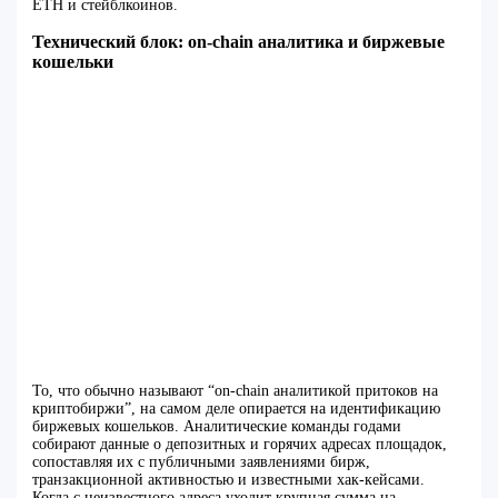
ETH и стейблкоинов.
Технический блок: on-chain аналитика и биржевые
кошельки
То, что обычно называют “on-chain аналитикой притоков на
криптобиржи”, на самом деле опирается на идентификацию
биржевых кошельков. Аналитические команды годами
собирают данные о депозитных и горячих адресах площадок,
сопоставляя их с публичными заявлениями бирж,
транзакционной активностью и известными хак‑кейсами.
Когда с неизвестного адреса уходит крупная сумма на