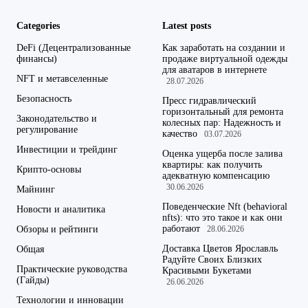
Categories
Latest posts
DeFi (Децентрализованные
Как заработать на создании и
финансы)
продаже виртуальной одежды
для аватаров в интернете
NFT и метавселенные
28.07.2026
Безопасность
Пресс гидравлический
горизонтальный для ремонта
Законодательство и
колесных пар: Надежность и
регулирование
качество
03.07.2026
Инвестиции и трейдинг
Оценка ущерба после залива
квартиры: как получить
Крипто-основы
адекватную компенсацию
30.06.2026
Майнинг
Поведенческие Nft (behavioral
Новости и аналитика
nfts): что это такое и как они
работают
Обзоры и рейтинги
28.06.2026
Доставка Цветов Ярославль
Общая
Радуйте Своих Близких
Практические руководства
Красивыми Букетами
(Гайды)
26.06.2026
Технологии и инновации