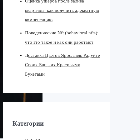
Оценка ущерба после залива
квартиры: как получить адекватную
компенсацию
Поведенческие Nft (behavioral nfts):
что это такое и как они работают
Доставка Цветов Ярославль Радуйте
Своих Близких Красивыми
Букетами
Категории