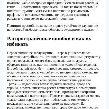
помните, какие настройки приводили к стабильной работе, а
какие — к постоянным проблемам. И только после тестов на
пилотной группе имеет смысл постепенно раскатывать
профиль на остальные машины, непрерывно сравнивая
результат с контролем на стоковой прошивке.
Принцип простой: пока вы не видите устойчивое улучшение
на тестовой выборке, масштабировать эксперимент нельзя.
Распространённые ошибки и как их
избежать
Первое типичное заблуждение — вера в универсальные
«золотые настройки»: то, что показывает отличный результат у
одного владельца, может быть провальным на другом
оборудовании из‑за партии чипов или условий охлаждения.
Второй частый просчёт — игнорирование стоимости простоя:
люди считают плюс к хешрейту, но не оценивают, сколько им
обошлись часы или дни, потраченные на ковыряние в
настройках, особенно если ферма расположена удалённо.
Третье — недооценка тепла: подняли частоты, вроде всё
хорошо, а потом внезапно растёт температура в помещении,
проседает эффективность всего зала, приходится экстренно
вкладываться в вентиляцию. Профессионалы стараются менять
только один параметр за раз и обязательно отслеживать
последствия, а не устраивать «лото из настроек». И,
разумеется, никогда не прошивают сразу большое количество