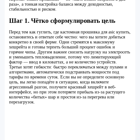
раза», а тонкая настройка баланса между доходностью,
стабильностью и риском.
Шаг 1. Чётко сформулировать цель
Перед тем как гуглить, где кастомная прошивка для asic купить,
остановитесь и ответьте себе честно: чего вы хотите добиться
конкретно в своей ферме. Одни стремятся к максимуму
хешрейта и готовы терпеть больший процент ошибок и
горячие чипы. Другим важнее снизить нагрузку на электросеть
и уменьшить тепловыделение, потому что лимитирующий
фактор — ввод в киловаттах, а не количество устройств.
Третьи хотят гибкости: быстро переключаться между пулами и
алгоритмами, автоматически подстраивать мощности под
тарифы по времени суток. Если вы не определите основную
цель, вы легко попадёте в ситуацию, когда включите
агрессивный разгон, получите красивый хешрейт в веб-
интерфейсе, но при этом потеряете прибыль из‑за растущего
количества «битых» шар и простоя из‑за перегрева или
перезагрузок.