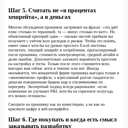
Шаг 5. Считать не «в процентах
хешрейта», а в деньгах
Многие обсуждения прошивок застревают на фразах: «эта даёт
плюс столько‑то терахешей, та — минус столько‑то ватт». Но
объективный критерий один — сколько чистой прибыли вы
получаете с учётом всех расходов и рисков. Чтобы это понять,
имеет смысл хотя бы на уровне простого Excel‑листочка
посчитать: текущий хешрейт и потребление, прогнозируемый
после прошивки, стоимость электроэнергии, средний аптайм и
долю ошибок. Дополнительно заложите вероятность простоев
на настройку и тесты. Только после этого становится ясно,
выгодно вам сейчас лезть в тюнинг или нет. Иногда
оказывается, что конкретной ферме прошивка выгодна только в
«экономичном» профиле, а агрессивный разгон съедается по
деньгам повышенным браком шар и отключениями по
перегреву. Экспертный подход всегда рационален: «если
изменение не улучшает P&L хотя бы на горизонте полугода,
его можно отложить».
Смотрите на прошивку как на инвестицию, а не как на
красивую цифру в веб-интерфейсе.
Шаг 6. Где покупать и когда есть смысл
заказывать разработку