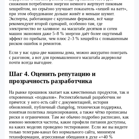
снижения потребления энергии немного жертвует пиковым
хешрейтом, но серьёзно улучшает показатель «хешей на ватт»,
при этом оборудование дольше живёт и меньше шумит.
Эксперты, работающие с крупными фермами, всё чаще
рекомендуют второй сценарий, особенно там, где
электричество не халявное: на масштабе десятков и сотен
машин экономия даже 5–8 % энергии даёт более ощутимый
эффект по прибыли, чем плюс 2–3 % хешрейта с повышенным
риском ошибок и ремонтов.
Если у вас одна-две машины дома, можно аккуратно поиграть
с разгоном, а вот для промышленного масштаба андервольт
почти всегда выгоднее.
Шаг 4. Оценить репутацию и
прозрачность разработчика
На рынке прошивок хватает как качественных продуктов, так и
откровенных «подвалов». Респектабельный разработчик не
прячется: у него есть сайт с документацией, история
обновлений, публичный changelog, техническая поддержка,
понятная политика лицензирования, а также чётко прописаны
риски и ограничения. Там же обычно подробно расписано, как
именно меняются частоты, какие профили питания доступны,
на каких моделях проведено тестирование. Если же вы видите
только телеграм-канал без нормального сайта, минимум
техинформации, агрессивные обещания в духе «+40 %