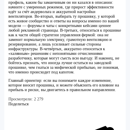
профиль, каким бы заманчивым он ни казался в описании:
начните с умеренных режимов, где прирост эффективности
идёт за счёт андервольта и аккуратной настройки
вентиляторов. Во‑вторых, выбирать ту прошивку, у которой
есть живое сообщество и ответы на вопросы именно по вашей
модели — форумы и чаты с конкретными кейсами ценнее
любой рекламной страницы. В‑третьих, относиться к прошивке
как к части общей стратегии управления фермой: она не
заменит нормальную электрику, грамотную вентиляцию и
резервирование, а лишь усиливает сильные стороны
инфраструктуры. В‑четвёртых, аккуратно относиться к
«халявным» решениям с непонятными отчислениями
разработчику, которые могут съесть всю выгоду. И наконец, не
бойтесь признать, что иногда лучше остаться на заводской
прошивке, чем гнаться за мифической прибылью, не понимая,
что именно происходит под капотом.
Главный ориентир: если вы понимаете каждое изменение,
которое вносит прошивка, и можете объяснить его влияние на
прибыль и риски, вы двигаетесь в правильном направлении.
Просмотрели:
2 279
Поделиться