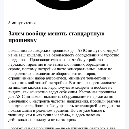
8 минут чтения
Зачем вообще менять стандартную
прошивку
Большинство заводских прошивок для ASIC пишут с оглядкой
не на ваш кошелёк, а на безопасность оборудования и удобство
поддержки. Производителю важно, чтобы устройство
пережило гарантию и не вызывало лишних обращений в
сервис, поэтому настройки часто консервативные: запас по
напряжению, завышенные обороты вентиляторов,
ограниченный набор алгоритмов, минимум телеметрии и
почти никакой тонкой настройки. В итоге вы переплачиваете
за лишние киловатты, недополучаете хешрейт и вообще не
видите, как конкретно ведут себя чипы. Кастомная прошивка
для ASIC позволяет вытащить оборудование из «режима по
умолчанию», настроить частоты, напряжения, профили разгона
и андервольта, более гибко управлять вентиляцией и следить за
показателями в реальном времени. Но это уже ближе к
тюнингу, чем к «включил и забыл», и здесь полезно
действовать по плану, а не на эмоциях.
Коротко: смысл прошивки — не «магический оверклок в два