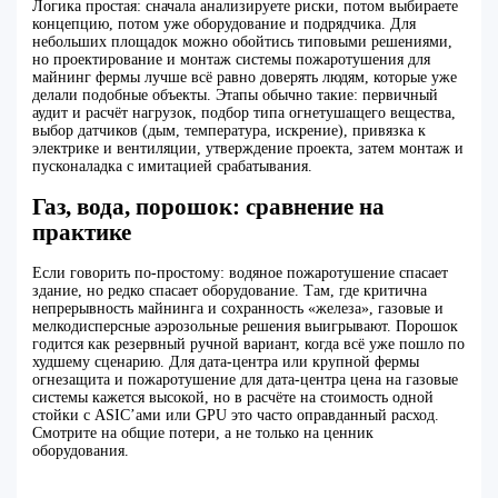
Логика простая: сначала анализируете риски, потом выбираете
концепцию, потом уже оборудование и подрядчика. Для
небольших площадок можно обойтись типовыми решениями,
но проектирование и монтаж системы пожаротушения для
майнинг фермы лучше всё равно доверять людям, которые уже
делали подобные объекты. Этапы обычно такие: первичный
аудит и расчёт нагрузок, подбор типа огнетушащего вещества,
выбор датчиков (дым, температура, искрение), привязка к
электрике и вентиляции, утверждение проекта, затем монтаж и
пусконаладка с имитацией срабатывания.
Газ, вода, порошок: сравнение на
практике
Если говорить по-простому: водяное пожаротушение спасает
здание, но редко спасает оборудование. Там, где критична
непрерывность майнинга и сохранность «железа», газовые и
мелкодисперсные аэрозольные решения выигрывают. Порошок
годится как резервный ручной вариант, когда всё уже пошло по
худшему сценарию. Для дата-центра или крупной фермы
огнезащита и пожаротушение для дата-центра цена на газовые
системы кажется высокой, но в расчёте на стоимость одной
стойки с ASIC’ами или GPU это часто оправданный расход.
Смотрите на общие потери, а не только на ценник
оборудования.