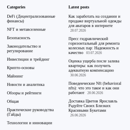
Categories
Latest posts
DeFi (Децентрализованные
Как заработать на создании и
финансы)
продаже виртуальной одежды
для аватаров в интернете
NFT и метавселенные
28.07.2026
Безопасность
Пресс гидравлический
горизонтальный для ремонта
Законодательство и
колесных пар: Надежность и
регулирование
качество
03.07.2026
Инвестиции и трейдинг
Оценка ущерба после залива
квартиры: как получить
Крипто-основы
адекватную компенсацию
30.06.2026
Майнинг
Поведенческие Nft (behavioral
Новости и аналитика
nfts): что это такое и как они
работают
Обзоры и рейтинги
28.06.2026
Доставка Цветов Ярославль
Общая
Радуйте Своих Близких
Практические руководства
Красивыми Букетами
(Гайды)
26.06.2026
Технологии и инновации