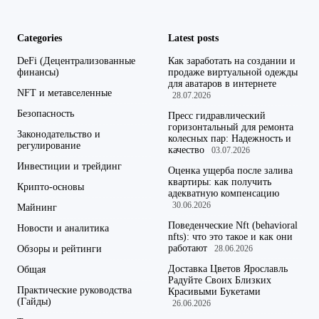
Categories
Latest posts
DeFi (Децентрализованные
Как заработать на создании и
финансы)
продаже виртуальной одежды
для аватаров в интернете
NFT и метавселенные
28.07.2026
Безопасность
Пресс гидравлический
горизонтальный для ремонта
Законодательство и
колесных пар: Надежность и
регулирование
качество
03.07.2026
Инвестиции и трейдинг
Оценка ущерба после залива
квартиры: как получить
Крипто-основы
адекватную компенсацию
30.06.2026
Майнинг
Поведенческие Nft (behavioral
Новости и аналитика
nfts): что это такое и как они
работают
Обзоры и рейтинги
28.06.2026
Доставка Цветов Ярославль
Общая
Радуйте Своих Близких
Практические руководства
Красивыми Букетами
(Гайды)
26.06.2026