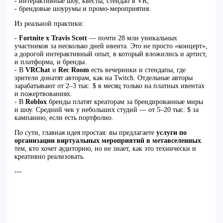
- интерактивные шоу, квесты, стендап в VR;
- брендовые шоурумы и промо‑мероприятия.
Из реальной практики:
-
Fortnite x Travis Scott
— почти 28 млн уникальных
участников за несколько дней ивента. Это не просто «концерт»,
а дорогой интерактивный опыт, в который вложились и артист,
и платформа, и бренды.
- В
VRChat
и
Rec Room
есть вечеринки и стендапы, где
зрители донатят авторам, как на Twitch. Отдельные авторы
зарабатывают от 2–3 тыс. $ в месяц только на платных ивентах
и пожертвованиях.
- В
Roblox
бренды платят креаторам за брендированные миры
и шоу. Средний чек у небольших студий — от 5–20 тыс. $ за
кампанию, если есть портфолио.
По сути, главная идея простая: вы предлагаете
услуги по
организации виртуальных мероприятий в метавселенных
тем, кто хочет аудиторию, но не знает, как это технически и
креативно реализовать.
---