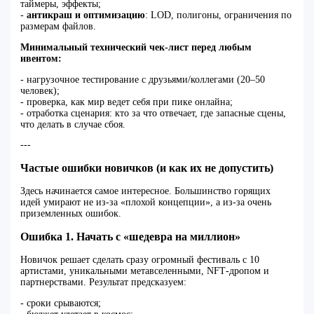
таймеры, эффекты;
-
антикраш и оптимизацию
: LOD, полигоны, ограничения по
размерам файлов.
Минимальный технический чек‑лист перед любым
ивентом:
- нагрузочное тестирование с друзьями/коллегами (20–50
человек);
- проверка, как мир ведет себя при пике онлайна;
- отработка сценария: кто за что отвечает, где запасные сцены,
что делать в случае сбоя.
---
Частые ошибки новичков (и как их не допустить)
Здесь начинается самое интересное. Большинство горящих
идей умирают не из‑за «плохой концепции», а из‑за очень
приземленных ошибок.
Ошибка 1. Начать с «шедевра на миллион»
Новичок решает сделать сразу огромный фестиваль с 10
артистами, уникальными метавселенными, NFT‑дропом и
партнерствами. Результат предсказуем:
- сроки срываются;