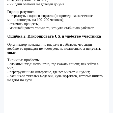
- бюджет улетает в космос;
- ни один элемент не доведен до ума.
Гораздо разумнее:
- стартануть с одного формата (например, ежемесячные
мини‑концерты на 100–200 человек);
- отточить процессы;
- масштабировать только то, что уже стабильно работает.
Ошибка 2. Игнорировать UX и удобство участника
Организатор помешан на визуале и забывает, что люди
вообще‑то приходят не «смотреть на полигоны», а
получать
опыт
.
Типичные проблемы:
- сложный вход: непонятно, где скачать клиент, как зайти в
мир;
- перегруженный интерфейс, где все мигает и шумит;
- лаги из‑за тяжелых моделей, куча эффектов, которые ничего
не дают по сути.