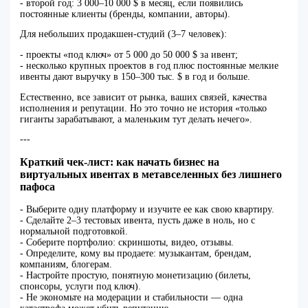
- второй год: 3 000–10 000 $ в месяц, если появились
постоянные клиенты (бренды, компании, авторы).
Для небольших продакшен‑студий (3–7 человек):
- проекты «под ключ» от 5 000 до 50 000 $ за ивент;
- несколько крупных проектов в год плюс постоянные мелкие
ивенты дают выручку в 150–300 тыс. $ в год и больше.
Естественно, все зависит от рынка, ваших связей, качества
исполнения и репутации. Но это точно не история «только
гиганты зарабатывают, а маленьким тут делать нечего».
---
Краткий чек‑лист: как начать бизнес на
виртуальных ивентах в метавселенных без лишнего
пафоса
- Выберите одну платформу и изучите ее как свою квартиру.
- Сделайте 2–3 тестовых ивента, пусть даже в ноль, но с
нормальной подготовкой.
- Соберите портфолио: скриншоты, видео, отзывы.
- Определите, кому вы продаете: музыкантам, брендам,
компаниям, блогерам.
- Настройте простую, понятную монетизацию (билеты,
спонсоры, услуги под ключ).
- Не экономьте на модерации и стабильности — одна