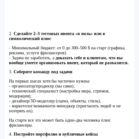
2.
Сделайте 2–3 тестовых ивента «в ноль» или в
символический плюс
- Минимальный бюджет: от 0 до 300–500 $ на старт (графика,
реклама, услуги фрилансеров).
- Задача не заработать, а
доказать себе и клиентам, что вы
вообще умеете организовать ивент, который не развалится.
3.
Соберите команду под задачи
На первых шагах хотя бы частично нужны:
- организатор/продюсер (вы сами);
- технический специалист (настройка мира, стримов,
модерация);
- дизайнер/3D‑моделлер (сцена, объекты, стиль);
- маркетолог/комьюнити‑менеджер (пригласить людей и не
потерять их).
На старте все это может быть один‑два человека плюс
фрилансеры.
4.
Постройте портфолио и публичные кейсы