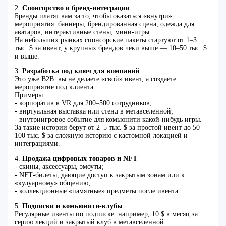
2.
Спонсорство и бренд‑интеграции
Бренды платят вам за то, чтобы оказаться «внутри»
мероприятия: баннеры, брендированная сцена, одежда для
аватаров, интерактивные стены, мини‑игры.
На небольших рынках спонсорские пакеты стартуют от 1–3
тыс. $ за ивент, у крупных брендов чеки выше — 10–50 тыс. $
и выше.
3.
Разработка под ключ для компаний
Это уже B2B: вы не делаете «свой» ивент, а создаете
мероприятие под клиента.
Примеры:
- корпоратив в VR для 200–500 сотрудников;
- виртуальная выставка или стенд в метавселенной;
- внутриигровое событие для комьюнити какой‑нибудь игры.
За такие истории берут от 2–5 тыс. $ за простой ивент до 50–
100 тыс. $ за сложную историю с кастомной локацией и
интеграциями.
4.
Продажа цифровых товаров и NFT
- скины, аксессуары, эмоуты;
- NFT‑билеты, дающие доступ к закрытым зонам или к
«кулуарному» общению;
- коллекционные «памятные» предметы после ивента.
5.
Подписки и комьюнити‑клубы
Регулярные ивенты по подписке: например, 10 $ в месяц за
серию лекций и закрытый клуб в метавселенной.