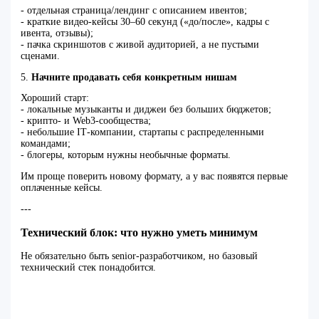
- отдельная страница/лендинг с описанием ивентов;
- краткие видео‑кейсы 30–60 секунд («до/после», кадры с
ивента, отзывы);
- пачка скриншотов с живой аудиторией, а не пустыми
сценами.
5.
Начните продавать себя конкретным нишам
Хороший старт:
- локальные музыканты и диджеи без больших бюджетов;
- крипто‑ и Web3‑сообщества;
- небольшие IT‑компании, стартапы с распределенными
командами;
- блогеры, которым нужны необычные форматы.
Им проще поверить новому формату, а у вас появятся первые
оплаченные кейсы.
---
Технический блок: что нужно уметь минимум
Не обязательно быть senior‑разработчиком, но базовый
технический стек понадобится.