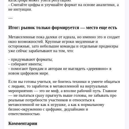
катастрофа может убить репутацию.
- Считайте цифры и улучшайте формат на основе аналитики, а
не интуиции.
---
Итог: рынок только формируется — место еще есть
Метавселенные пока далеки от идеала, но именно это и создает
окно возможностей. Крупные игроки медленные и
осторожные, зато небольшие команды и отдельные продюсеры
уже сейчас зарабатывают на том, что:
- придумывают форматы;
- собирают ивенты;
- помогают брендам и авторам не выглядеть «деревянно» в
новом цифровом мире.
Если вы готовы учиться, не боитесь техники и умеете общаться
с людьми, то заработок в метавселенной на виртуальных
мероприятиях — это не миф, а вполне рабочий путь. Главное
— не пытаться сразу прыгнуть выше головы, не забывать про
реальные потребности участников и относиться к
метавселенной не как к игрушке, а как к нормальному
бизнес‑окружению с цифрами, дедлайнами и
ответственностью.
Комментарии