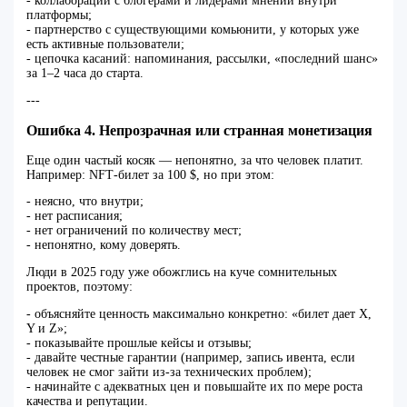
- коллаборации с блогерами и лидерами мнений внутри
платформы;
- партнерство с существующими комьюнити, у которых уже
есть активные пользователи;
- цепочка касаний: напоминания, рассылки, «последний шанс»
за 1–2 часа до старта.
---
Ошибка 4. Непрозрачная или странная монетизация
Еще один частый косяк — непонятно, за что человек платит.
Например: NFT‑билет за 100 $, но при этом:
- неясно, что внутри;
- нет расписания;
- нет ограничений по количеству мест;
- непонятно, кому доверять.
Люди в 2025 году уже обожглись на куче сомнительных
проектов, поэтому:
- объясняйте ценность максимально конкретно: «билет дает Х,
Y и Z»;
- показывайте прошлые кейсы и отзывы;
- давайте честные гарантии (например, запись ивента, если
человек не смог зайти из‑за технических проблем);
- начинайте с адекватных цен и повышайте их по мере роста
качества и репутации.