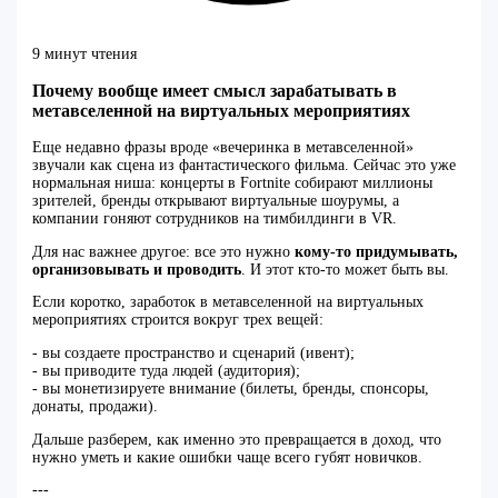
9 минут чтения
Почему вообще имеет смысл зарабатывать в
метавселенной на виртуальных мероприятиях
Еще недавно фразы вроде «вечеринка в метавселенной»
звучали как сцена из фантастического фильма. Сейчас это уже
нормальная ниша: концерты в Fortnite собирают миллионы
зрителей, бренды открывают виртуальные шоурумы, а
компании гоняют сотрудников на тимбилдинги в VR.
Для нас важнее другое: все это нужно
кому‑то придумывать,
организовывать и проводить
. И этот кто‑то может быть вы.
Если коротко, заработок в метавселенной на виртуальных
мероприятиях строится вокруг трех вещей:
- вы создаете пространство и сценарий (ивент);
- вы приводите туда людей (аудитория);
- вы монетизируете внимание (билеты, бренды, спонсоры,
донаты, продажи).
Дальше разберем, как именно это превращается в доход, что
нужно уметь и какие ошибки чаще всего губят новичков.
---