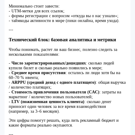
Минимально стоит завести:
- UTM‑метки для всех ссылок;
- формы регистрации с вопросом «откуда вы о нас узнали»;
- таймкоды активности в мире (пики онлайна, время ухода).
---
Технический блок: базовая аналитика и метрики
Чтобы понимать, растет ли ваш бизнес, полезно следить за
несколькими показателями:
-
Число зарегистрированных/дошедших
: сколько людей
купили билет и сколько реально появились в мире;
-
Среднее время присутствия
: остались ли люди хотя бы на
60–70 % ивента;
-
ARPPU (средний доход с одного платящего)
: общая выручка
/ количество платящих;
-
Стоимость привлечения пользователя (CAC)
: затраты на
маркетинг / количество новых пользователей;
-
LTV (пожизненная ценность клиента)
: сколько денег
приносит один человек за все время взаимодействия
(например, за 3–6 месяцев).
Эти цифры помогут решать, куда лить рекламный бюджет и
какие форматы реально окупаются.
---