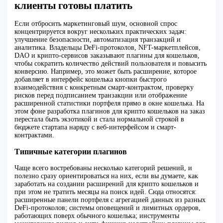
клиенты готовы платить
Если отбросить маркетинговый шум, основной спрос
концентрируется вокруг нескольких практических задач:
улучшение безопасности, автоматизация транзакций и
аналитика. Владельцы DeFi-протоколов, NFT-маркетплейсов,
DAO и крипто-сервисов заказывают плагины для кошельков,
чтобы сократить количество действий пользователя и повысить
конверсию. Например, это может быть расширение, которое
добавляет в интерфейс кошелька кнопки быстрого
взаимодействия с конкретным смарт-контрактом, проверку
рисков перед подписанием транзакции или отображение
расширенной статистики портфеля прямо в окне кошелька. На
этом фоне разработка плагинов для крипто кошельков на заказ
перестала быть экзотикой и стала нормальной строкой в
бюджете стартапа наряду с веб-интерфейсом и смарт-
контрактами.
Типичные категории плагинов
Чаще всего востребованы несколько категорий решений, и
полезно сразу ориентироваться на них, если вы думаете, как
заработать на создании расширений для крипто кошельков и
при этом не тратить месяцы на поиск идей. Сюда относятся:
расширенные панели портфеля с агрегацией данных из разных
DeFi-протоколов; системы оповещений и лимитных ордеров,
работающих поверх обычного кошелька; инструменты