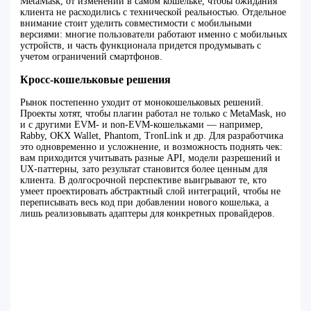
MetaMask, от изменений в самом кошельке, чтобы ожидания
клиента не расходились с технической реальностью. Отдельное
внимание стоит уделить совместимости с мобильными
версиями: многие пользователи работают именно с мобильных
устройств, и часть функционала придется продумывать с
учетом ограничений смартфонов.
Кросс-кошельковые решения
Рынок постепенно уходит от монокошельковых решений.
Проекты хотят, чтобы плагин работал не только с MetaMask, но
и с другими EVM- и non-EVM-кошельками — например,
Rabby, OKX Wallet, Phantom, TronLink и др. Для разработчика
это одновременно и усложнение, и возможность поднять чек:
вам приходится учитывать разные API, модели разрешений и
UX-паттерны, зато результат становится более ценным для
клиента. В долгосрочной перспективе выигрывают те, кто
умеет проектировать абстрактный слой интеграций, чтобы не
переписывать весь код при добавлении нового кошелька, а
лишь реализовывать адаптеры для конкретных провайдеров.