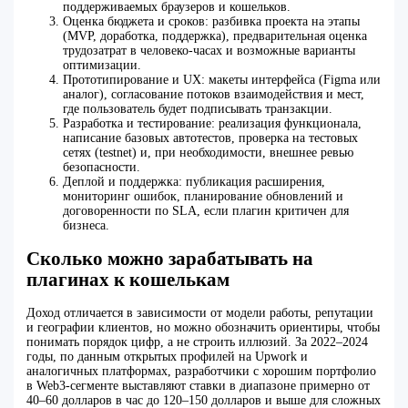
поддерживаемых браузеров и кошельков.
Оценка бюджета и сроков: разбивка проекта на этапы
(MVP, доработка, поддержка), предварительная оценка
трудозатрат в человеко-часах и возможные варианты
оптимизации.
Прототипирование и UX: макеты интерфейса (Figma или
аналог), согласование потоков взаимодействия и мест,
где пользователь будет подписывать транзакции.
Разработка и тестирование: реализация функционала,
написание базовых автотестов, проверка на тестовых
сетях (testnet) и, при необходимости, внешнее ревью
безопасности.
Деплой и поддержка: публикация расширения,
мониторинг ошибок, планирование обновлений и
договоренности по SLA, если плагин критичен для
бизнеса.
Сколько можно зарабатывать на
плагинах к кошелькам
Доход отличается в зависимости от модели работы, репутации
и географии клиентов, но можно обозначить ориентиры, чтобы
понимать порядок цифр, а не строить иллюзий. За 2022–2024
годы, по данным открытых профилей на Upwork и
аналогичных платформах, разработчики с хорошим портфолио
в Web3-сегменте выставляют ставки в диапазоне примерно от
40–60 долларов в час до 120–150 долларов и выше для сложных