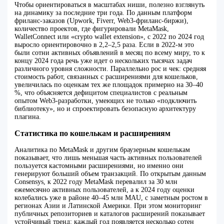
Чтобы ориентироваться в масштабах ниши, полезно взглянуть
на динамику за последние три года. По данным платформ
фриланс-заказов (Upwork, Fiverr, Web3-фриланс-биржи),
количество проектов, где фигурировали MetaMask,
WalletConnect или «crypto wallet extension», с 2022 по 2024 год
выросло ориентировочно в 2,2–2,5 раза. Если в 2022-м это
были сотни активных объявлений в месяц по всему миру, то к
концу 2024 года речь уже идет о нескольких тысячах задач
различного уровня сложности. Параллельно рос и чек: средняя
стоимость работ, связанных с расширениями для кошельков,
увеличилась по оценкам тех же площадок примерно на 30–40
%, что объясняется дефицитом специалистов с реальным
опытом Web3-разработки, умеющих не только «подключить
библиотеку», но и спроектировать безопасную архитектуру
плагина.
Статистика по кошелькам и расширениям
Аналитика по MetaMask и другим браузерным кошелькам
показывает, что лишь меньшая часть активных пользователей
пользуется кастомными расширениями, но именно они
генерируют больший объем транзакций. По открытым данным
Consensys, к 2022 году MetaMask перевалил за 30 млн
ежемесячно активных пользователей, а к 2024 году оценки
колебались уже в районе 40–45 млн MAU, с заметным ростом в
регионах Азии и Латинской Америки. При этом мониторинг
публичных репозиториев и каталогов расширений показывает
устойчивый тренд: каждый год появляется несколько сотен