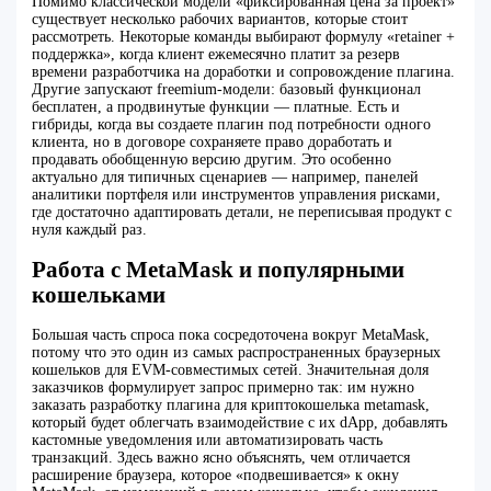
Помимо классической модели «фиксированная цена за проект»
существует несколько рабочих вариантов, которые стоит
рассмотреть. Некоторые команды выбирают формулу «retainer +
поддержка», когда клиент ежемесячно платит за резерв
времени разработчика на доработки и сопровождение плагина.
Другие запускают freemium-модели: базовый функционал
бесплатен, а продвинутые функции — платные. Есть и
гибриды, когда вы создаете плагин под потребности одного
клиента, но в договоре сохраняете право доработать и
продавать обобщенную версию другим. Это особенно
актуально для типичных сценариев — например, панелей
аналитики портфеля или инструментов управления рисками,
где достаточно адаптировать детали, не переписывая продукт с
нуля каждый раз.
Работа с MetaMask и популярными
кошельками
Большая часть спроса пока сосредоточена вокруг MetaMask,
потому что это один из самых распространенных браузерных
кошельков для EVM-совместимых сетей. Значительная доля
заказчиков формулирует запрос примерно так: им нужно
заказать разработку плагина для криптокошелька metamask,
который будет облегчать взаимодействие с их dApp, добавлять
кастомные уведомления или автоматизировать часть
транзакций. Здесь важно ясно объяснять, чем отличается
расширение браузера, которое «подвешивается» к окну