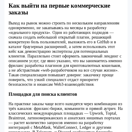
Как выйти на первые коммерческие
заказы
Выход на рынок можно строить по нескольким направлениям
одновременно, не закапываясь на месяцы в разработку
«идеального продукта». Один из работающих подходов —
сначала создать небольшой открытый плагин, решающий
конкретную боль пользователей, выложить его в GitHub и в
каталог браузерных расширений, а затем использовать этот
кейс как демонстрацию экспертизы для потенциальных
клиентов. Параллельно стоит оформить лаконичный лендинг с
описанием услуг, где явно указано, что вы занимаетесь именно
фриланс разработка плагинов для криптовалютных кошельков,
а не абстрактным «web-разработчиком на все случаи жизни».
Такая специализация повышает доверие: заказчику проще
поверить, что узкий специалист отдаст приоритет
безопасности и нюансам Web3-взаимодействия.
Площадки для поиска клиентов
На практике заказы чаще всего находятся через комбинацию из
трёх каналов: фриланс-биржи, комьюнити и прямой аутрич. На
классических международных площадках — Upwork, Toptal,
Braintrust, латиномериканских и азиатских нишевых порталах
— растет количество запросов именно на разработку
интеграций с MetaMask, WalletConnect, Ledger и другими