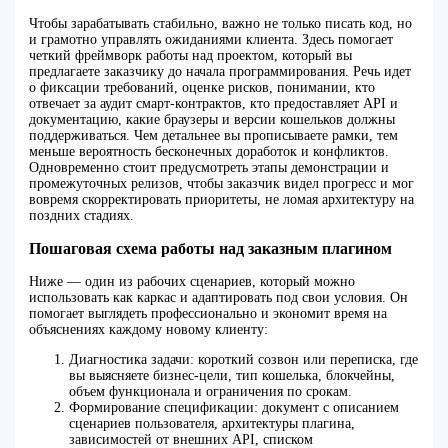
Чтобы зарабатывать стабильно, важно не только писать код, но
и грамотно управлять ожиданиями клиента. Здесь помогает
четкий фреймворк работы над проектом, который вы
предлагаете заказчику до начала программирования. Речь идет
о фиксации требований, оценке рисков, понимании, кто
отвечает за аудит смарт-контрактов, кто предоставляет API и
документацию, какие браузеры и версии кошельков должны
поддерживаться. Чем детальнее вы прописываете рамки, тем
меньше вероятность бесконечных доработок и конфликтов.
Одновременно стоит предусмотреть этапы демонстрации и
промежуточных релизов, чтобы заказчик видел прогресс и мог
вовремя скорректировать приоритеты, не ломая архитектуру на
поздних стадиях.
Пошаговая схема работы над заказным плагином
Ниже — один из рабочих сценариев, который можно
использовать как каркас и адаптировать под свои условия. Он
помогает выглядеть профессионально и экономит время на
объяснениях каждому новому клиенту:
Диагностика задачи: короткий созвон или переписка, где
вы выясняете бизнес-цели, тип кошелька, блокчейны,
объем функционала и ограничения по срокам.
Формирование спецификации: документ с описанием
сценариев пользователя, архитектуры плагина,
зависимостей от внешних API, списком