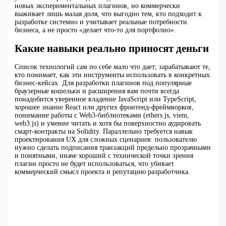
новых экспериментальных плагинов, но коммерчески
выживает лишь малая доля, что выгодно тем, кто подходит к
разработке системно и учитывает реальные потребности
бизнеса, а не просто «делает что-то для портфолио».
Какие навыки реально приносят деньги
Список технологий сам по себе мало что дает; зарабатывают те,
кто понимает, как эти инструменты использовать в конкретных
бизнес-кейсах. Для разработки плагинов под популярные
браузерные кошельки и расширения вам почти всегда
понадобится уверенное владение JavaScript или TypeScript,
хорошее знание React или других фронтенд-фреймворков,
понимание работы с Web3-библиотеками (ethers.js, viem,
web3.js) и умение читать и хотя бы поверхностно аудировать
смарт-контракты на Solidity. Параллельно требуется навык
проектирования UX для сложных сценариев: пользователю
нужно сделать подписания транзакций предельно прозрачными
и понятными, иначе хороший с технической точки зрения
плагин просто не будет использоваться, что убивает
коммерческий смысл проекта и репутацию разработчика.