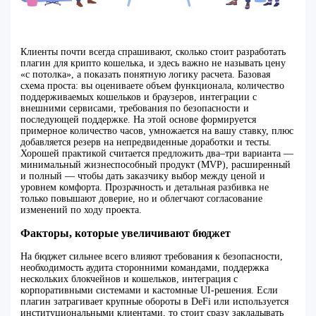
Клиенты почти всегда спрашивают, сколько стоит разработать
плагин для крипто кошелька, и здесь важно не называть цену
«с потолка», а показать понятную логику расчета. Базовая
схема проста: вы оцениваете объем функционала, количество
поддерживаемых кошельков и браузеров, интеграции с
внешними сервисами, требования по безопасности и
последующей поддержке. На этой основе формируется
примерное количество часов, умножается на вашу ставку, плюс
добавляется резерв на непредвиденные доработки и тесты.
Хорошей практикой считается предложить два–три варианта —
минимальный жизнеспособный продукт (MVP), расширенный
и полный — чтобы дать заказчику выбор между ценой и
уровнем комфорта. Прозрачность и детальная разбивка не
только повышают доверие, но и облегчают согласование
изменений по ходу проекта.
Факторы, которые увеличивают бюджет
На бюджет сильнее всего влияют требования к безопасности,
необходимость аудита сторонними командами, поддержка
нескольких блокчейнов и кошельков, интеграция с
корпоративными системами и кастомные UI-решения. Если
плагин затрагивает крупные обороты в DeFi или используется
институциональными клиентами, то стоит сразу закладывать