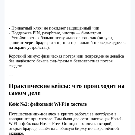
- Приватный ключ не покидает защищённый чип.
- Поддержка PIN, passphrase, иногда — биометрии.
- Устойчивость к большинству «массовых» атак (вирусы,
фишинг через браузер и т.п., при правильной проверке адресов
на экране устройства).
Короткий минус: физическая потеря или повреждение девайса
без надёжного бэкапа сид-фразы = безвозвратная потеря
средств.
---
Практические кейсы: что происходит на
самом деле
Кейс №2: фейковый Wi‑Fi в хостеле
Путешественник-новичок в крипте работал за ноутбуком в
коворкинге при хостеле. Там было две сети: настоящая Hostel-
WiFi и фейковая Hostel-Free. Он подключился ко второй,
открыл браузер, зашёл на любимую биржу по закреплённой
вкладке.