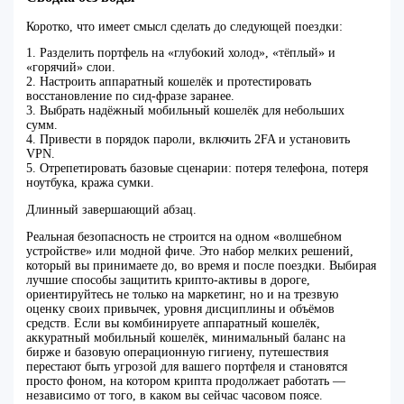
Коротко, что имеет смысл сделать до следующей поездки:
1. Разделить портфель на «глубокий холод», «тёплый» и
«горячий» слои.
2. Настроить аппаратный кошелёк и протестировать
восстановление по сид-фразе заранее.
3. Выбрать надёжный мобильный кошелёк для небольших
сумм.
4. Привести в порядок пароли, включить 2FA и установить
VPN.
5. Отрепетировать базовые сценарии: потеря телефона, потеря
ноутбука, кража сумки.
Длинный завершающий абзац.
Реальная безопасность не строится на одном «волшебном
устройстве» или модной фиче. Это набор мелких решений,
который вы принимаете до, во время и после поездки. Выбирая
лучшие способы защитить крипто-активы в дороге,
ориентируйтесь не только на маркетинг, но и на трезвую
оценку своих привычек, уровня дисциплины и объёмов
средств. Если вы комбинируете аппаратный кошелёк,
аккуратный мобильный кошелёк, минимальный баланс на
бирже и базовую операционную гигиену, путешествия
перестают быть угрозой для вашего портфеля и становятся
просто фоном, на котором крипта продолжает работать —
независимо от того, в каком вы сейчас часовом поясе.