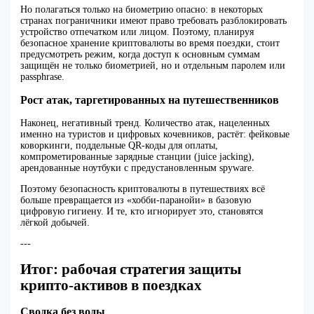
Но полагаться только на биометрию опасно: в некоторых
странах пограничники имеют право требовать разблокировать
устройство отпечатком или лицом. Поэтому, планируя
безопасное хранение криптовалюты во время поездки, стоит
предусмотреть режим, когда доступ к основным суммам
защищён не только биометрией, но и отдельным паролем или
passphrase.
Рост атак, таргетированных на путешественников
Наконец, негативный тренд. Количество атак, нацеленных
именно на туристов и цифровых кочевников, растёт: фейковые
коворкинги, поддельные QR-коды для оплаты,
компрометированные зарядные станции (juice jacking),
арендованные ноутбуки с предустановленным spyware.
Поэтому безопасность криптовалюты в путешествиях всё
больше превращается из «хобби-паранойи» в базовую
цифровую гигиену. И те, кто игнорирует это, становятся
лёгкой добычей.
---
Итог: рабочая стратегия защиты
крипто-активов в поездках
Сводка без воды