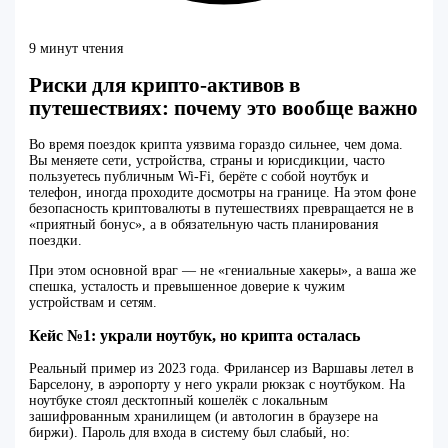
9 минут чтения
Риски для крипто-активов в
путешествиях: почему это вообще важно
Во время поездок крипта уязвима гораздо сильнее, чем дома.
Вы меняете сети, устройства, страны и юрисдикции, часто
пользуетесь публичным Wi‑Fi, берёте с собой ноутбук и
телефон, иногда проходите досмотры на границе. На этом фоне
безопасность криптовалюты в путешествиях превращается не в
«приятный бонус», а в обязательную часть планирования
поездки.
При этом основной враг — не «гениальные хакеры», а ваша же
спешка, усталость и превышенное доверие к чужим
устройствам и сетям.
Кейс №1: украли ноутбук, но крипта осталась
Реальный пример из 2023 года. Фрилансер из Варшавы летел в
Барселону, в аэропорту у него украли рюкзак с ноутбуком. На
ноутбуке стоял десктопный кошелёк с локальным
зашифрованным хранилищем (и автологин в браузере на
биржи). Пароль для входа в систему был слабый, но: