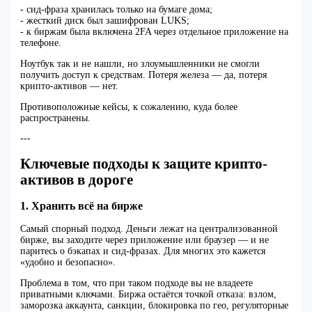
- сид-фраза хранилась только на бумаге дома;
- жесткий диск был зашифрован LUKS;
- к биржам была включена 2FA через отдельное приложение на
телефоне.
Ноутбук так и не нашли, но злоумышленники не смогли
получить доступ к средствам. Потеря железа — да, потеря
крипто-активов — нет.
Противоположные кейсы, к сожалению, куда более
распространены.
---
Ключевые подходы к защите крипто-
активов в дороге
1. Хранить всё на бирже
Самый спорный подход. Деньги лежат на централизованной
бирже, вы заходите через приложение или браузер — и не
паритесь о бэкапах и сид-фразах. Для многих это кажется
«удобно и безопасно».
Проблема в том, что при таком подходе вы не владеете
приватными ключами. Биржа остаётся точкой отказа: взлом,
заморозка аккаунта, санкции, блокировка по гео, регуляторные