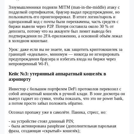
Злоумышленники подняли MITM (man-in-the-middle) атаку с
подделкой сертификатов, браузер выдал предупреждение, но
пользователь его проигнорировал. В итоге логин/пароль и
одноразовый код с почты были перехвачены, часть средств с
биржи вывели через P2P. Потеря составила около 30 % от
депозита, потому что на аккаунте был лимит вывода без
подтверждения по 2FA-приложению, а основной объём лежал
в холодном кошельке.
Урок: даже если вы не знаете, как защитить криптокошелек за
границей «идеально», минимум — никогда не игнорировать
предупреждения браузера и избегать входа на биржи через
непроверенный Wi‑Fi.
Кейс №3: утерянный аппаратный кошелёк в
аэропорту
Инвестор с большим портфелем DeFi протоколов перевозил с
собой аппаратный кошелёк в ручной клади. В зоне досмотра он
вынул гаджет из сумки, чтобы показать, что это не power bank,
а потом просто забыл положить обратно.
Осознал пропажу уже в самолёте. Паника, стресс, но:
- на устройстве стоял длинный PIN;
- была активирована passphrase (дополнительная парольная
фраза, создающая «скрытый» кошелёк);