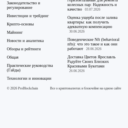
горизонтальный для ремонта
Законодательство и
колесных пар: Надежность и
регулирование
качество
03.07.2026
Инвестиции и трейдинг
Оценка ущерба после залива
квартиры: как получить
Крипто-основы
адекватную компенсацию
30.06.2026
Майнинг
Поведенческие Nft (behavioral
Новости и аналитика
nfts): что это такое и как они
работают
Обзоры и рейтинги
28.06.2026
Доставка Цветов Ярославль
Общая
Радуйте Своих Близких
Практические руководства
Красивыми Букетами
(Гайды)
26.06.2026
Технологии и инновации
© 2026 ProBlockchain
Все о криптовалютах и блокчейне на одном сайте