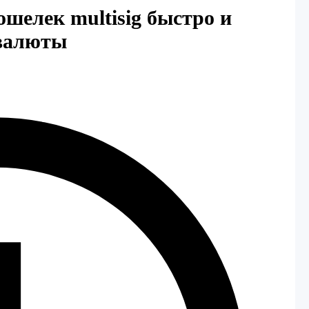
шелек multisig быстро и
овалюты