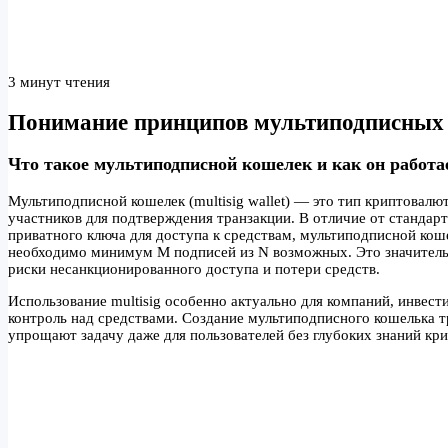
3 минут чтения
Понимание принципов мультиподписных
Что такое мультиподписной кошелек и как он работа
Мультиподписной кошелек (multisig wallet) — это тип криптовалю
участников для подтверждения транзакции. В отличие от стандар
приватного ключа для доступа к средствам, мультиподписной кош
необходимо минимум M подписей из N возможных. Это значитель
риски несанкционированного доступа и потери средств.
Использование multisig особенно актуально для компаний, инвес
контроль над средствами. Создание мультиподписного кошелька 
упрощают задачу даже для пользователей без глубоких знаний кр