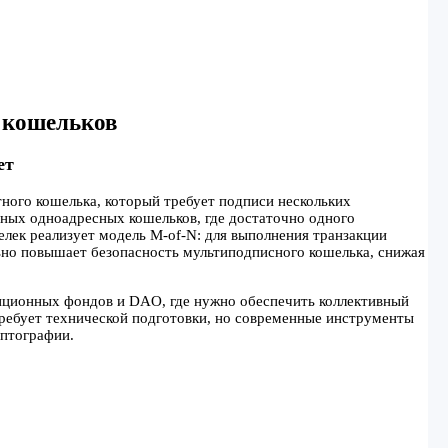
 кошельков
ет
тного кошелька, который требует подписи нескольких
тных одноадресных кошельков, где достаточно одного
елек реализует модель M-of-N: для выполнения транзакции
но повышает безопасность мультиподписного кошелька, снижая
тиционных фондов и DAO, где нужно обеспечить коллективный
требует технической подготовки, но современные инструменты
иптографии.