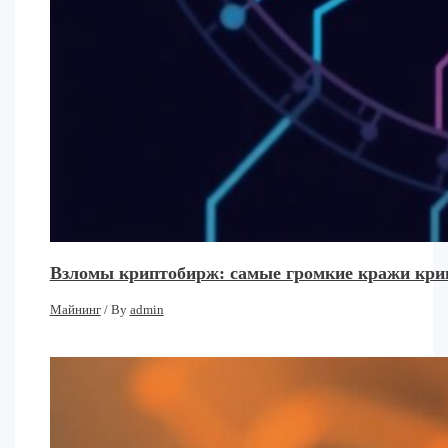
Взломы криптобирж: самые громкие кражи кри
Майнинг
/ By
admin