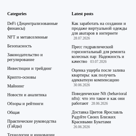
Categories
Latest posts
DeFi (Децентрализованные
Как заработать на создании и
финансы)
продаже виртуальной одежды
для аватаров в интернете
NFT и метавселенные
28.07.2026
Безопасность
Пресс гидравлический
горизонтальный для ремонта
Законодательство и
колесных пар: Надежность и
регулирование
качество
03.07.2026
Инвестиции и трейдинг
Оценка ущерба после залива
квартиры: как получить
Крипто-основы
адекватную компенсацию
30.06.2026
Майнинг
Поведенческие Nft (behavioral
Новости и аналитика
nfts): что это такое и как они
работают
Обзоры и рейтинги
28.06.2026
Доставка Цветов Ярославль
Общая
Радуйте Своих Близких
Практические руководства
Красивыми Букетами
(Гайды)
26.06.2026
Технологии и инновации