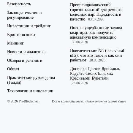
Безопасность
Пресс гидравлический
горизонтальный для ремонта
Законодательство и
колесных пар: Надежность и
регулирование
качество
03.07.2026
Инвестиции и трейдинг
Оценка ущерба после залива
квартиры: как получить
Крипто-основы
адекватную компенсацию
30.06.2026
Майнинг
Поведенческие Nft (behavioral
Новости и аналитика
nfts): что это такое и как они
работают
Обзоры и рейтинги
28.06.2026
Доставка Цветов Ярославль
Общая
Радуйте Своих Близких
Практические руководства
Красивыми Букетами
(Гайды)
26.06.2026
Технологии и инновации
© 2026 ProBlockchain
Все о криптовалютах и блокчейне на одном сайте