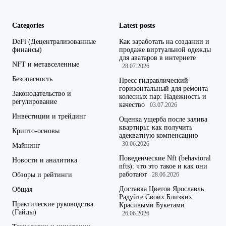
Categories
Latest posts
DeFi (Децентрализованные
Как заработать на создании и
финансы)
продаже виртуальной одежды
для аватаров в интернете
NFT и метавселенные
28.07.2026
Безопасность
Пресс гидравлический
горизонтальный для ремонта
Законодательство и
колесных пар: Надежность и
регулирование
качество
03.07.2026
Инвестиции и трейдинг
Оценка ущерба после залива
квартиры: как получить
Крипто-основы
адекватную компенсацию
30.06.2026
Майнинг
Поведенческие Nft (behavioral
Новости и аналитика
nfts): что это такое и как они
работают
Обзоры и рейтинги
28.06.2026
Доставка Цветов Ярославль
Общая
Радуйте Своих Близких
Практические руководства
Красивыми Букетами
(Гайды)
26.06.2026