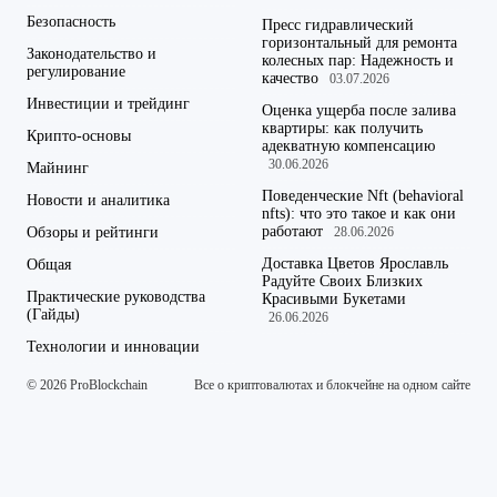
Безопасность
Пресс гидравлический
горизонтальный для ремонта
Законодательство и
колесных пар: Надежность и
регулирование
качество
03.07.2026
Инвестиции и трейдинг
Оценка ущерба после залива
квартиры: как получить
Крипто-основы
адекватную компенсацию
30.06.2026
Майнинг
Поведенческие Nft (behavioral
Новости и аналитика
nfts): что это такое и как они
работают
Обзоры и рейтинги
28.06.2026
Доставка Цветов Ярославль
Общая
Радуйте Своих Близких
Практические руководства
Красивыми Букетами
(Гайды)
26.06.2026
Технологии и инновации
© 2026 ProBlockchain
Все о криптовалютах и блокчейне на одном сайте