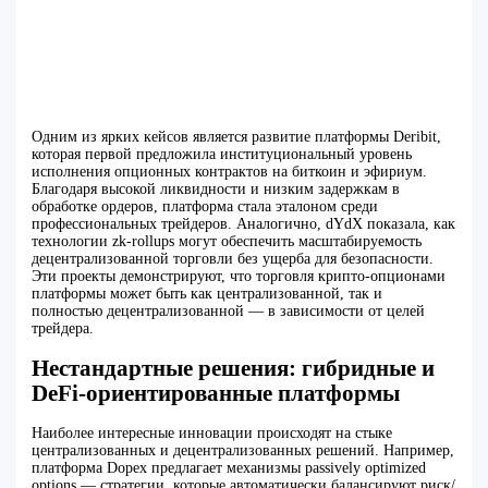
Одним из ярких кейсов является развитие платформы Deribit,
которая первой предложила институциональный уровень
исполнения опционных контрактов на биткоин и эфириум.
Благодаря высокой ликвидности и низким задержкам в
обработке ордеров, платформа стала эталоном среди
профессиональных трейдеров. Аналогично, dYdX показала, как
технологии zk-rollups могут обеспечить масштабируемость
децентрализованной торговли без ущерба для безопасности.
Эти проекты демонстрируют, что торговля крипто-опционами
платформы может быть как централизованной, так и
полностью децентрализованной — в зависимости от целей
трейдера.
Нестандартные решения: гибридные и
DeFi-ориентированные платформы
Наиболее интересные инновации происходят на стыке
централизованных и децентрализованных решений. Например,
платформа Dopex предлагает механизмы passively optimized
options — стратегии, которые автоматически балансируют риск/