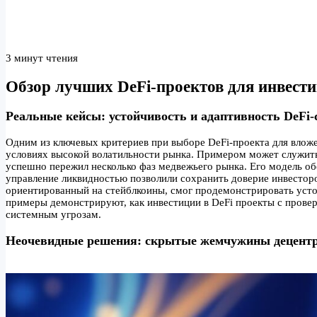
3 минут чтения
Обзор лучших DeFi-проектов для инвести
Реальные кейсы: устойчивость и адаптивность DeFi-
Одним из ключевых критериев при выборе DeFi-проекта для вложе
условиях высокой волатильности рынка. Примером может служить
успешно пережил несколько фаз медвежьего рынка. Его модель об
управление ликвидностью позволили сохранить доверие инвесторов
ориентированный на стейблкоины, смог продемонстрировать усто
примеры демонстрируют, как инвестиции в DeFi проекты с прове
системным угрозам.
Неочевидные решения: скрытые жемчужины децент