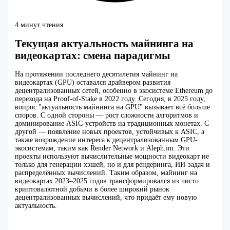
4 минут чтения
Текущая актуальность майнинга на
видеокартах: смена парадигмы
На протяжении последнего десятилетия майнинг на
видеокартах (GPU) оставался драйвером развития
децентрализованных сетей, особенно в экосистеме Ethereum до
перехода на Proof-of-Stake в 2022 году. Сегодня, в 2025 году,
вопрос "актуальность майнинга на GPU" вызывает всё больше
споров. С одной стороны — рост сложности алгоритмов и
доминирование ASIC-устройств на традиционных монетах. С
другой — появление новых проектов, устойчивых к ASIC, а
также возрождение интереса к децентрализованным GPU-
экосистемам, таким как Render Network и Aleph.im. Эти
проекты используют вычислительные мощности видеокарт не
только для генерации хэшей, но и для рендеринга, ИИ-задач и
распределённых вычислений. Таким образом, майнинг на
видеокартах 2023–2025 годов трансформировался из чисто
криптовалютной добычи в более широкий рынок
децентрализованных вычислений, что придаёт ему новую
актуальность.