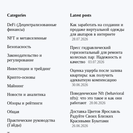
Categories
Latest posts
DeFi (Децентрализованные
Как заработать на создании и
финансы)
продаже виртуальной одежды
для аватаров в интернете
NFT и метавселенные
28.07.2026
Безопасность
Пресс гидравлический
горизонтальный для ремонта
Законодательство и
колесных пар: Надежность и
регулирование
качество
03.07.2026
Инвестиции и трейдинг
Оценка ущерба после залива
квартиры: как получить
Крипто-основы
адекватную компенсацию
30.06.2026
Майнинг
Поведенческие Nft (behavioral
Новости и аналитика
nfts): что это такое и как они
работают
Обзоры и рейтинги
28.06.2026
Доставка Цветов Ярославль
Общая
Радуйте Своих Близких
Практические руководства
Красивыми Букетами
(Гайды)
26.06.2026