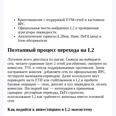
Криптокошелек с поддержкой EVM‑сетей и кастомных
RPC.
Официальные мосты выбранных L2 и проверенные
агрегаторы ликвидности.
Аналитические сервисы (L2Beat, Dune, DeFiLlama) и
блок‑обозреватели.
Поэтапный процесс перехода на L2
Логичнее всего двигаться по шагам. Сначала вы выбираете
сеть: читаете сравнение layer 2 сетей для ethereum, смотрите на
комиссии, TVL и список поддерживаемых протоколов. Затем
настраиваете кошелек: добавляете сеть по официальному RPC,
тестируете маленьким переводом. Далее используете мост:
переводите часть ETH или стейблкоинов в L2 и пробуете
базовые операции — своп, депозит в пул ликвидности, оплату
комиссии. Последний шаг — интеграция в привычные
сценарии: регулярные переводы, DeFi‑стратегии,
использование L2 как «рабочего» кошелька вместо основной
сети.
Как подойти к инвестициям в L2‑экосистему