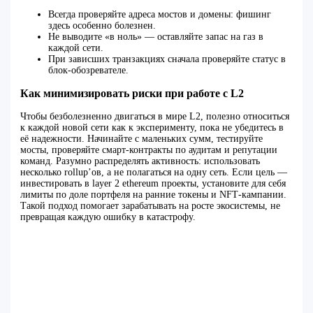
Всегда проверяйте адреса мостов и домены: фишинг
здесь особенно болезнен.
Не выводите «в ноль» — оставляйте запас на газ в
каждой сети.
При зависших транзакциях сначала проверяйте статус в
блок‑обозревателе.
Как минимизировать риски при работе с L2
Чтобы безболезненно двигаться в мире L2, полезно относиться
к каждой новой сети как к эксперименту, пока не убедитесь в
её надежности. Начинайте с маленьких сумм, тестируйте
мосты, проверяйте смарт‑контракты по аудитам и репутации
команд. Разумно распределять активность: использовать
несколько rollup’ов, а не полагаться на одну сеть. Если цель —
инвестировать в layer 2 ethereum проекты, установите для себя
лимиты по доле портфеля на ранние токены и NFT‑кампании.
Такой подход помогает зарабатывать на росте экосистемы, не
превращая каждую ошибку в катастрофу.