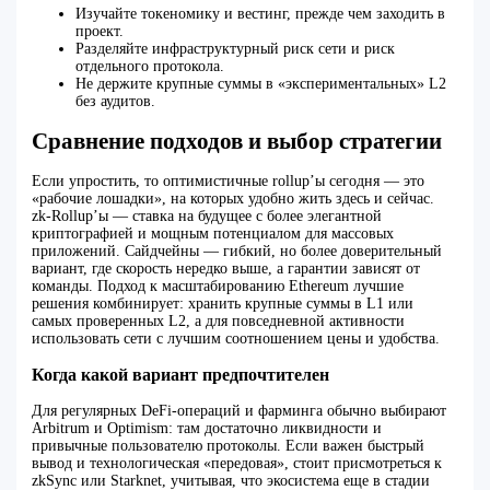
Изучайте токеномику и вестинг, прежде чем заходить в
проект.
Разделяйте инфраструктурный риск сети и риск
отдельного протокола.
Не держите крупные суммы в «экспериментальных» L2
без аудитов.
Сравнение подходов и выбор стратегии
Если упростить, то оптимистичные rollup’ы сегодня — это
«рабочие лошадки», на которых удобно жить здесь и сейчас.
zk‑Rollup’ы — ставка на будущее с более элегантной
криптографией и мощным потенциалом для массовых
приложений. Сайдчейны — гибкий, но более доверительный
вариант, где скорость нередко выше, а гарантии зависят от
команды. Подход к масштабированию Ethereum лучшие
решения комбинирует: хранить крупные суммы в L1 или
самых проверенных L2, а для повседневной активности
использовать сети с лучшим соотношением цены и удобства.
Когда какой вариант предпочтителен
Для регулярных DeFi‑операций и фарминга обычно выбирают
Arbitrum и Optimism: там достаточно ликвидности и
привычные пользователю протоколы. Если важен быстрый
вывод и технологическая «передовая», стоит присмотреться к
zkSync или Starknet, учитывая, что экосистема еще в стадии