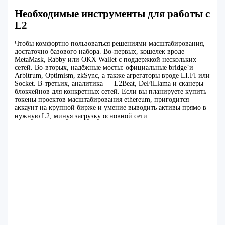
Необходимые инструменты для работы с
L2
Чтобы комфортно пользоваться решениями масштабирования,
достаточно базового набора. Во‑первых, кошелек вроде
MetaMask, Rabby или OKX Wallet с поддержкой нескольких
сетей. Во‑вторых, надёжные мосты: официальные bridge’и
Arbitrum, Optimism, zkSync, а также агрегаторы вроде LI.FI или
Socket. В‑третьих, аналитика — L2Beat, DeFiLlama и сканеры
блокчейнов для конкретных сетей. Если вы планируете купить
токены проектов масштабирования ethereum, пригодится
аккаунт на крупной бирже и умение выводить активы прямо в
нужную L2, минуя загрузку основной сети.