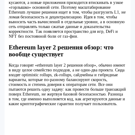
кусаются, а новые приложения приходится втискивать в узкое
«горлышко» основной сети. Поэтому масштабирование
Ethereum лучшие решения ищет в том, чтобы разгрузить L1, не
ломая безопасность и децентрализацию. Идея в том, чтобы
выносить часть вычислений в отдельные уровни, а в основную
сеть отправлять только сжатые данные и доказательства
корректности. Так появляется пространство для игр, DeFi и
NFT без постоянной боли от газ-фии.
Ethereum layer 2 решения обзор: что
вообще существует
Когда говорят «ethereum layer 2 решения обзор», обычно имеют
в виду целое семейство подходов, а не один‑два проекта. Сюда
входят optimistic rollups, zk‑rollups, сайдчейны и гибридные
варианты, которые по‑разному балансируют скорость,
стоимость и степень доверия к операторам сети. Все они
пытаются решить одну задачу: как провести больше транзакций
поверх Ethereum, не жертвуя базовой безопасностью. Разница
в том, где именно выполняется код, как агрегируются данные и
какие криптографические гарантии получает пользователь.