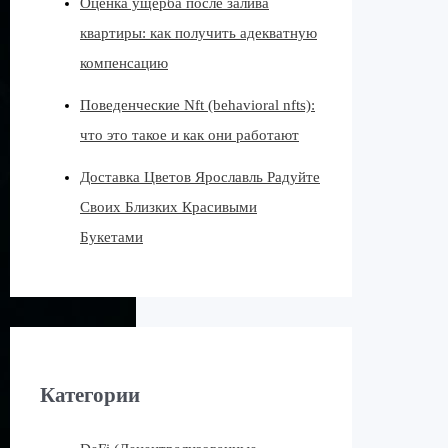
Оценка ущерба после залива
квартиры: как получить адекватную
компенсацию
Поведенческие Nft (behavioral nfts):
что это такое и как они работают
Доставка Цветов Ярославль Радуйте
Своих Близких Красивыми
Букетами
Категории