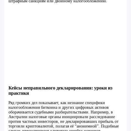
штрафным санкциям или двойному налогообложению.
Кейсы неправильного декларирования: уроки из
практики
Ряд громких дел показывает, как незнание специфики
налогообложения биткоина и других цифровых активов
оборачивается судебными разбирательствами. Например, в
Австралии налоговые органы инициировали расследование
против частных инвесторов, не декларировавших прибыль от
торговли криптовалютой, полагая её “анонимной”. Подобные
случаи демонстрируют ключевую ошибку новичков —