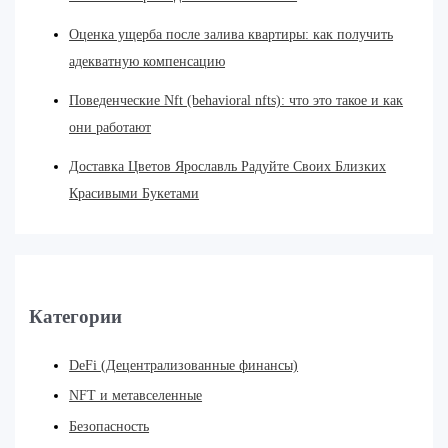
Оценка ущерба после залива квартиры: как получить
адекватную компенсацию
Поведенческие Nft (behavioral nfts): что это такое и как
они работают
Доставка Цветов Ярославль Радуйте Своих Близких
Красивыми Букетами
Категории
DeFi (Децентрализованные финансы)
NFT и метавселенные
Безопасность