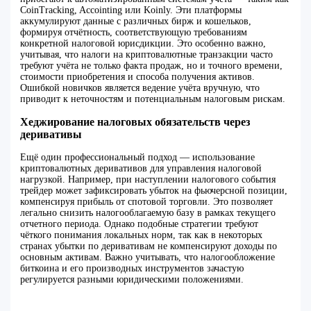
CoinTracking, Accointing или Koinly. Эти платформы
аккумулируют данные с различных бирж и кошельков,
формируя отчётность, соответствующую требованиям
конкретной налоговой юрисдикции. Это особенно важно,
учитывая, что налоги на криптовалютные транзакции часто
требуют учёта не только факта продаж, но и точного времени,
стоимости приобретения и способа получения активов.
Ошибкой новичков является ведение учёта вручную, что
приводит к неточностям и потенциальным налоговым рискам.
Хеджирование налоговых обязательств через
деривативы
Ещё один профессиональный подход — использование
криптовалютных деривативов для управления налоговой
нагрузкой. Например, при наступлении налогового события
трейдер может зафиксировать убыток на фьючерсной позиции,
компенсируя прибыль от спотовой торговли. Это позволяет
легально снизить налогооблагаемую базу в рамках текущего
отчетного периода. Однако подобные стратегии требуют
чёткого понимания локальных норм, так как в некоторых
странах убытки по деривативам не компенсируют доходы по
основным активам. Важно учитывать, что налогообложение
биткоина и его производных инструментов зачастую
регулируется разными юридическими положениями.