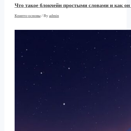
Что такое блокчейн простыми словами и как он
Крипто-основы
/ By
admin