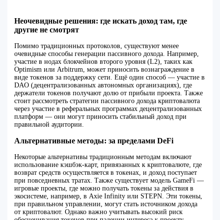
Неочевидные решения: где искать доход там, где
другие не смотрят
Помимо традиционных протоколов, существуют менее
очевидные способы генерации пассивного дохода. Например,
участие в нодах блокчейнов второго уровня (L2), таких как
Optimism или Arbitrum, может приносить вознаграждение в
виде токенов за поддержку сети. Ещё один способ — участие в
DAO (децентрализованных автономных организациях), где
держатели токенов получают долю от прибыли проекта. Также
стоит рассмотреть стратегии пассивного дохода криптовалюта
через участие в реферальных программах децентрализованных
платформ — они могут приносить стабильный доход при
правильной аудитории.
Альтернативные методы: за пределами DeFi
Некоторые альтернативы традиционным методам включают
использование кэшбэк-карт, привязанных к криптовалюте, где
возврат средств осуществляется в токенах, и доход поступает
при повседневных тратах. Также существует модель GameFi —
игровые проекты, где можно получать токены за действия в
экосистеме, например, в Axie Infinity или STEPN. Эти токены,
при правильном управлении, могут стать источником дохода
от криптовалют. Однако важно учитывать высокий риск
обесценивания токенов при падении интереса к проекту.