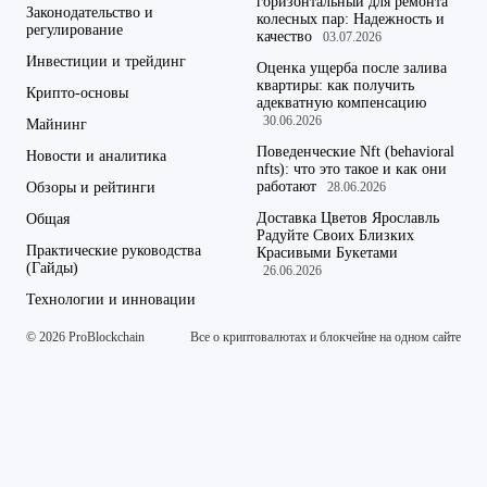
горизонтальный для ремонта
Законодательство и
колесных пар: Надежность и
регулирование
качество
03.07.2026
Инвестиции и трейдинг
Оценка ущерба после залива
квартиры: как получить
Крипто-основы
адекватную компенсацию
30.06.2026
Майнинг
Поведенческие Nft (behavioral
Новости и аналитика
nfts): что это такое и как они
работают
Обзоры и рейтинги
28.06.2026
Доставка Цветов Ярославль
Общая
Радуйте Своих Близких
Практические руководства
Красивыми Букетами
(Гайды)
26.06.2026
Технологии и инновации
© 2026 ProBlockchain
Все о криптовалютах и блокчейне на одном сайте