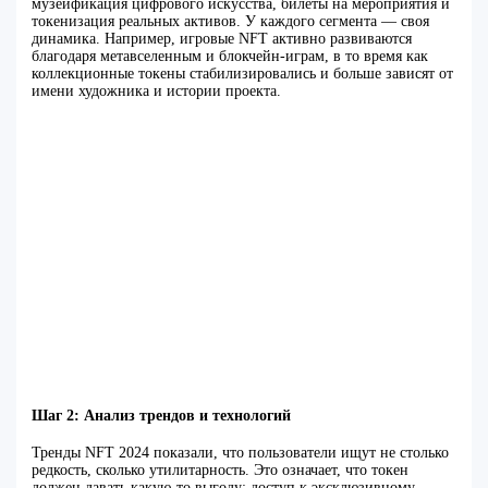
музеификация цифрового искусства, билеты на мероприятия и
токенизация реальных активов. У каждого сегмента — своя
динамика. Например, игровые NFT активно развиваются
благодаря метавселенным и блокчейн-играм, в то время как
коллекционные токены стабилизировались и больше зависят от
имени художника и истории проекта.
Шаг 2: Анализ трендов и технологий
Тренды NFT 2024 показали, что пользователи ищут не столько
редкость, сколько утилитарность. Это означает, что токен
должен давать какую-то выгоду: доступ к эксклюзивному