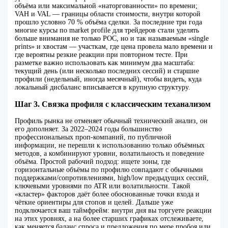
объёма или максимальной «наторгованности» по времени;
VAH и VAL — границы области стоимости, внутри которой
прошло условно 70 % объёма сделки. За последние три года
многие курсы по market profile для трейдеров стали уделять
больше внимания не только POC, но и так называемым «single
prints» и хвостам — участкам, где цена провела мало времени и
где вероятны резкие реакции при повторном тесте. При
разметке важно использовать как минимум два масштаба:
текущий день (или несколько последних сессий) и старшие
профили (недельный, иногда месячный), чтобы видеть, куда
локальный дисбаланс вписывается в крупную структуру.
Шаг 3. Связка профиля с классическим теханализом
Профиль рынка не отменяет обычный технический анализ, он
его дополняет. За 2022–2024 годы большинство
профессиональных проп‑компаний, по публичной
информации, не перешли к использованию только объёмных
методов, а комбинируют уровни, волатильность и поведение
объёма. Простой рабочий подход: ищете зоны, где
горизонтальные объёмы по профилю совпадают с обычными
поддержками/сопротивлениями, high/low предыдущих сессий,
ключевыми уровнями по ATR или волатильности. Такой
«кластер» факторов даёт более обоснованные точки входа и
чёткие ориентиры для стопов и целей. Дальше уже
подключается ваш таймфрейм: внутри дня вы торгуете реакции
на этих уровнях, а на более старших графиках отслеживаете,
как меняется баланс спроса и предложения по мере пробоя или