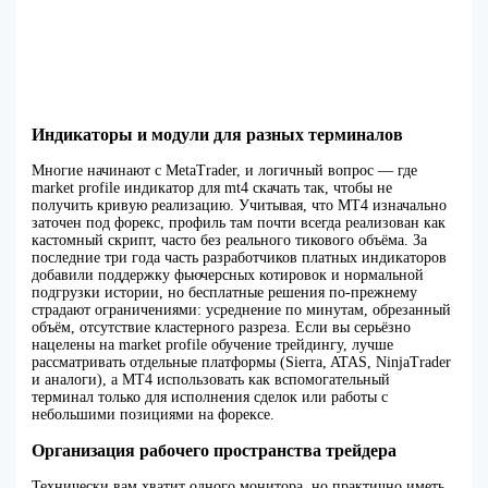
Индикаторы и модули для разных терминалов
Многие начинают с MetaTrader, и логичный вопрос — где
market profile индикатор для mt4 скачать так, чтобы не
получить кривую реализацию. Учитывая, что MT4 изначально
заточен под форекс, профиль там почти всегда реализован как
кастомный скрипт, часто без реального тикового объёма. За
последние три года часть разработчиков платных индикаторов
добавили поддержку фьючерсных котировок и нормальной
подгрузки истории, но бесплатные решения по‑прежнему
страдают ограничениями: усреднение по минутам, обрезанный
объём, отсутствие кластерного разреза. Если вы серьёзно
нацелены на market profile обучение трейдингу, лучше
рассматривать отдельные платформы (Sierra, ATAS, NinjaTrader
и аналоги), а MT4 использовать как вспомогательный
терминал только для исполнения сделок или работы с
небольшими позициями на форексе.
Организация рабочего пространства трейдера
Технически вам хватит одного монитора, но практично иметь