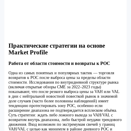
Практические стратегии на основе
Market Profile
Работа от области стоимости и возвраты к POC
Одна из самых понятных и популярных тактик — торговля
возвратов к POC после выброса цены за пределы области
стоимости. Исследования по внутридневной структуре рынка
(включая открытые обзоры CME за 2022–2023 годы)
показывают, что после резкого выброса цены за VAH или VAL
в дни с нейтральной новостной повесткой рынок в значимой
доле случаев (часто более половины наблюдений) имеет
тенденцию протестировать зону POC, особенно если
расширение диапазона не подтверждается всплеском объёма.
Суть стратегии: ждать либо ложного выхода за VAH/VAL с
возвратом внутрь диапазона, либо быстрой неудачи трендового
движения. Вход возможен по экстремумам свечей у границ
VAH/VAL с целью как минимум в районе дневного POC и