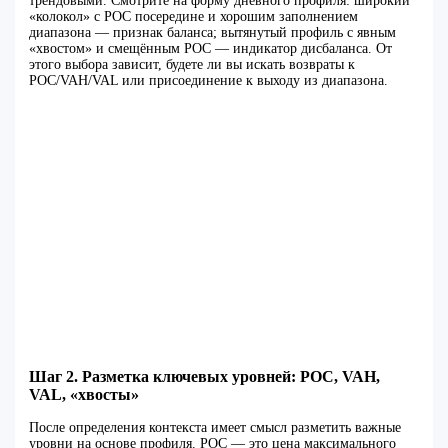
трендовыми. Смотрите на форму дневного профиля: широкий
«колокол» с POC посередине и хорошим заполнением
диапазона — признак баланса; вытянутый профиль с явным
«хвостом» и смещённым POC — индикатор дисбаланса. От
этого выбора зависит, будете ли вы искать возвраты к
POC/VAH/VAL или присоединение к выходу из диапазона.
Шаг 2. Разметка ключевых уровней: POC, VAH,
VAL, «хвосты»
После определения контекста имеет смысл разметить важные
уровни на основе профиля. POC — это цена максимального