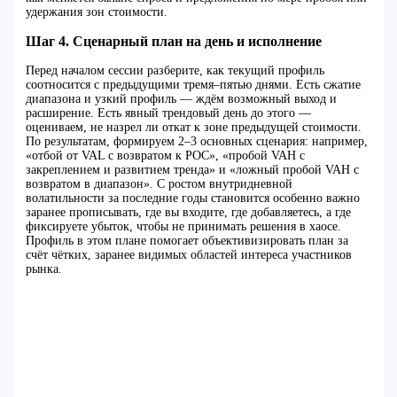
удержания зон стоимости.
Шаг 4. Сценарный план на день и исполнение
Перед началом сессии разберите, как текущий профиль
соотносится с предыдущими тремя–пятью днями. Есть сжатие
диапазона и узкий профиль — ждём возможный выход и
расширение. Есть явный трендовый день до этого —
оцениваем, не назрел ли откат к зоне предыдущей стоимости.
По результатам, формируем 2–3 основных сценария: например,
«отбой от VAL с возвратом к POC», «пробой VAH с
закреплением и развитием тренда» и «ложный пробой VAH с
возвратом в диапазон». С ростом внутридневной
волатильности за последние годы становится особенно важно
заранее прописывать, где вы входите, где добавляетесь, а где
фиксируете убыток, чтобы не принимать решения в хаосе.
Профиль в этом плане помогает объективизировать план за
счёт чётких, заранее видимых областей интереса участников
рынка.