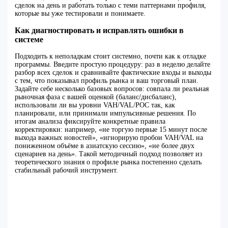
сделок на день и работать только с теми паттернами профиля,
которые вы уже тестировали и понимаете.
Как диагностировать и исправлять ошибки в
системе
Подходить к неполадкам стоит системно, почти как к отладке
программы. Введите простую процедуру: раз в неделю делайте
разбор всех сделок и сравнивайте фактические входы и выходы
с тем, что показывал профиль рынка и ваш торговый план.
Задайте себе несколько базовых вопросов: совпала ли реальная
рыночная фаза с вашей оценкой (баланс/дисбаланс),
использовали ли вы уровни VAH/VAL/POC так, как
планировали, или принимали импульсивные решения. По
итогам анализа фиксируйте конкретные правила
корректировки: например, «не торгую первые 15 минут после
выхода важных новостей», «игнорирую пробои VAH/VAL на
пониженном объёме в азиатскую сессию», «не более двух
сценариев на день». Такой методичный подход позволяет из
теоретического знания о профиле рынка постепенно сделать
стабильный рабочий инструмент.