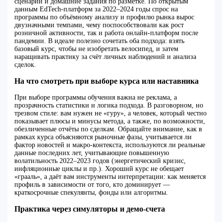
сценарии и домашние задания по разметке. По открытым
данным EdTech‑платформ за 2022–2024 годы спрос на
программы по объёмному анализу и профилю рынка вырос
двузначными темпами, чему поспособствовали как рост
розничной активности, так и работа онлайн‑платформ после
пандемии. В идеале полезно сочетать оба подхода: взять
базовый курс, чтобы не изобретать велосипед, и затем
наращивать практику за счёт личных наблюдений и анализа
сделок.
На что смотреть при выборе курса или наставника
При выборе программы обучения важна не реклама, а
прозрачность статистики и логика подхода. В разговорном, но
трезвом стиле: вам нужен не «гуру», а человек, который честно
показывает плюсы и минусы метода, а также, по возможности,
обезличенные отчёты по сделкам. Обращайте внимание, как в
рамках курса объясняются рыночные фазы, учитывается ли
фактор новостей и макро‑контекста, используются ли реальные
данные последних лет, учитывающие повышенную
волатильность 2022–2023 годов (энергетический кризис,
инфляционные циклы и пр.). Хороший курс не обещает
«грааль», а даёт вам инструменты интерпретации: как меняется
профиль в зависимости от того, кто доминирует —
краткосрочные спекулянты, фонды или алгоритмы.
Практика через симуляторы и демо‑счета