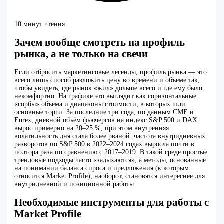
10 минут чтения
Зачем вообще смотреть на профиль
рынка, а не только на свечи
Если отбросить маркетинговые легенды, профиль рынка — это
всего лишь способ разложить цену во времени и объёме так,
чтобы увидеть, где рынок «жил» дольше всего и где ему было
некомфортно. На графике это выглядит как горизонтальные
«горбы» объёма и диапазоны стоимости, в которых шли
основные торги. За последние три года, по данным CME и
Eurex, дневной объём фьючерсов на индекс S&P 500 и DAX
вырос примерно на 20–25 %, при этом внутренняя
волатильность дня стала более рваной: частота внутридневных
разворотов по S&P 500 в 2022–2024 годах выросла почти в
полтора раза по сравнению с 2017–2019. В такой среде простые
трендовые подходы часто «задыхаются», а методы, основанные
на понимании баланса спроса и предложения (к которым
относится Market Profile), наоборот, становятся интереснее для
внутридневной и позиционной работы.
Необходимые инструменты для работы с
Market Profile