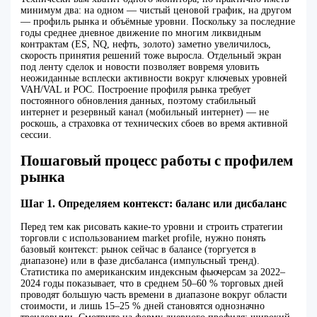
минимум два: на одном — чистый ценовой график, на другом
— профиль рынка и объёмные уровни. Поскольку за последние
годы среднее дневное движение по многим ликвидным
контрактам (ES, NQ, нефть, золото) заметно увеличилось,
скорость принятия решений тоже выросла. Отдельный экран
под ленту сделок и новости позволяет вовремя уловить
неожиданные всплески активности вокруг ключевых уровней
VAH/VAL и POC. Построение профиля рынка требует
постоянного обновления данных, поэтому стабильный
интернет и резервный канал (мобильный интернет) — не
роскошь, а страховка от технических сбоев во время активной
сессии.
Пошаговый процесс работы с профилем
рынка
Шаг 1. Определяем контекст: баланс или дисбаланс
Перед тем как рисовать какие‑то уровни и строить стратегии
торговли с использованием market profile, нужно понять
базовый контекст: рынок сейчас в балансе (торгуется в
диапазоне) или в фазе дисбаланса (импульсный тренд).
Статистика по американским индексным фьючерсам за 2022–
2024 годы показывает, что в среднем 50–60 % торговых дней
проводят большую часть времени в диапазоне вокруг области
стоимости, и лишь 15–25 % дней становятся однозначно