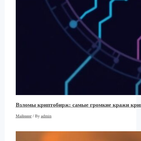
Взломы криптобирж: самые громкие кражи кри
Майнинг
/ By
admin