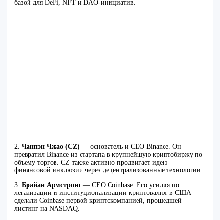
базой для DeFi, NFT и DAO-инициатив.
2.
Чанпэн Чжао (CZ)
— основатель и CEO Binance. Он
превратил Binance из стартапа в крупнейшую криптобиржу по
объему торгов. CZ также активно продвигает идею
финансовой инклюзии через децентрализованные технологии.
3.
Брайан Армстронг
— CEO Coinbase. Его усилия по
легализации и институционализации криптовалют в США
сделали Coinbase первой криптокомпанией, прошедшей
листинг на NASDAQ.