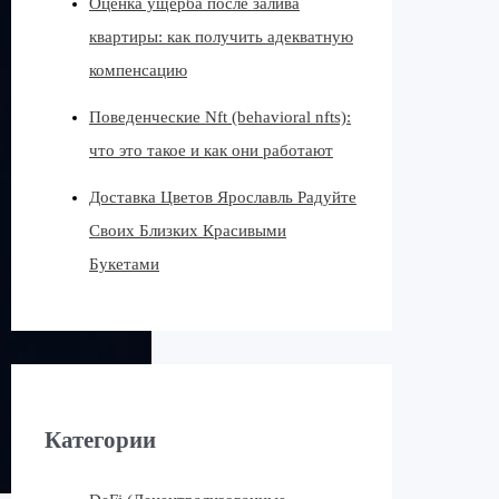
Оценка ущерба после залива
квартиры: как получить адекватную
компенсацию
Поведенческие Nft (behavioral nfts):
что это такое и как они работают
Доставка Цветов Ярославль Радуйте
Своих Близких Красивыми
Букетами
Категории