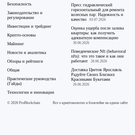
Безопасность
Пресс гидравлический
горизонтальный для ремонта
Законодательство и
колесных пар: Надежность и
регулирование
качество
03.07.2026
Инвестиции и трейдинг
Оценка ущерба после залива
квартиры: как получить
Крипто-основы
адекватную компенсацию
30.06.2026
Майнинг
Поведенческие Nft (behavioral
Новости и аналитика
nfts): что это такое и как они
работают
Обзоры и рейтинги
28.06.2026
Доставка Цветов Ярославль
Общая
Радуйте Своих Близких
Практические руководства
Красивыми Букетами
(Гайды)
26.06.2026
Технологии и инновации
© 2026 ProBlockchain
Все о криптовалютах и блокчейне на одном сайте