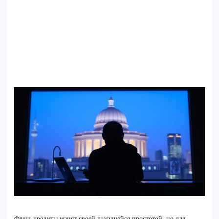
Флеш-кредиты манят своей кажущейся простотой, но для