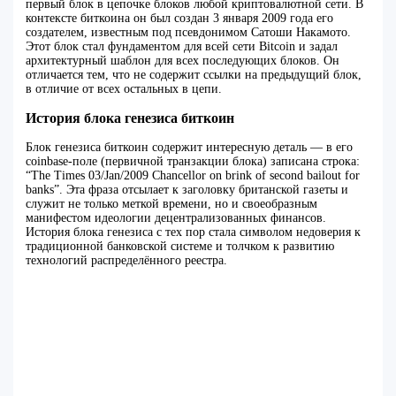
первый блок в цепочке блоков любой криптовалютной сети. В
контексте биткоина он был создан 3 января 2009 года его
создателем, известным под псевдонимом Сатоши Накамото.
Этот блок стал фундаментом для всей сети Bitcoin и задал
архитектурный шаблон для всех последующих блоков. Он
отличается тем, что не содержит ссылки на предыдущий блок,
в отличие от всех остальных в цепи.
История блока генезиса биткоин
Блок генезиса биткоин содержит интересную деталь — в его
coinbase-поле (первичной транзакции блока) записана строка:
“The Times 03/Jan/2009 Chancellor on brink of second bailout for
banks”. Эта фраза отсылает к заголовку британской газеты и
служит не только меткой времени, но и своеобразным
манифестом идеологии децентрализованных финансов.
История блока генезиса с тех пор стала символом недоверия к
традиционной банковской системе и толчком к развитию
технологий распределённого реестра.