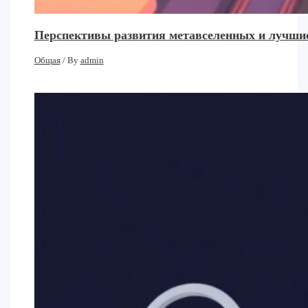
Перспективы развития метавселенных и лучшие
Общая
/ By
admin