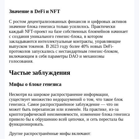
Значение в DeFi и NFT
С ростом децентрализованных финансов и цифровых активов
значение блока генезиса только усилилось. Практически
каждый NFT-проект на базе собственных блокчейнов начинает
с создания уникального генезис-блока, в котором
закладываются интеллектуальные контракты, управляющие
выпуском токенов. В 2023 году более 40% новых DeFi-
протоколов запускались с нестандартным генезис-блоком,
включающим в себя параметры DAO и механизмы
голосования.
Частые заблуждения
Мифы о блоке генезиса
Несмотря на широкое распространение информации,
существует множество недоразумений о том, что такое блок
генезиса. Самое распространённое заблуждение — что он
может быть перезаписан или изменён. На практике, из-за
криптографической неизменяемости, изменение блока генезиса
привело бы к обрушению всей цепочки, и сеть перестала бы
функционировать.
Другие распространённые мифы включают: