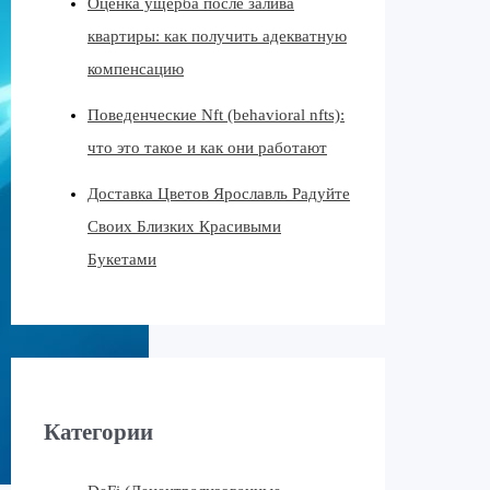
Оценка ущерба после залива
квартиры: как получить адекватную
компенсацию
Поведенческие Nft (behavioral nfts):
что это такое и как они работают
Доставка Цветов Ярославль Радуйте
Своих Близких Красивыми
Букетами
Категории