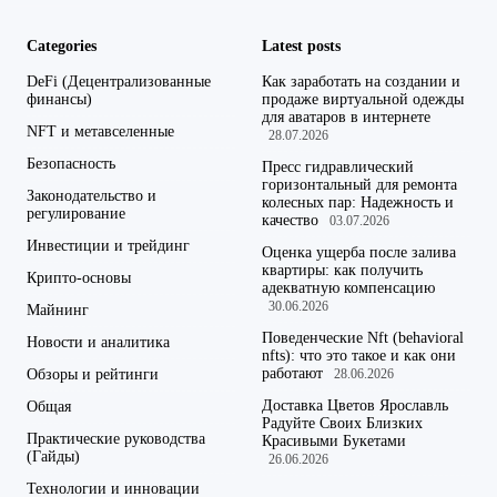
Categories
Latest posts
DeFi (Децентрализованные
Как заработать на создании и
финансы)
продаже виртуальной одежды
для аватаров в интернете
NFT и метавселенные
28.07.2026
Безопасность
Пресс гидравлический
горизонтальный для ремонта
Законодательство и
колесных пар: Надежность и
регулирование
качество
03.07.2026
Инвестиции и трейдинг
Оценка ущерба после залива
квартиры: как получить
Крипто-основы
адекватную компенсацию
30.06.2026
Майнинг
Поведенческие Nft (behavioral
Новости и аналитика
nfts): что это такое и как они
работают
Обзоры и рейтинги
28.06.2026
Доставка Цветов Ярославль
Общая
Радуйте Своих Близких
Практические руководства
Красивыми Букетами
(Гайды)
26.06.2026
Технологии и инновации