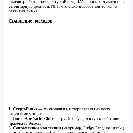
видеоигр. В отличие от CryptoPunks, BAYC поставил акцент на
утилитарную ценность NFT, что стало поворотной точкой в
развитии рынка.
Сравнение подходов
1.
CryptoPunks
— минимализм, историческая ценность,
отсутствие утилиты.
2.
Bored Ape Yacht Club
— яркий визуал, доступ к событиям,
правовая гибкость.
3.
Современные коллекции
(например, Pudgy Penguins, Azuki)
— интерактивность, геймификация, использование AI.