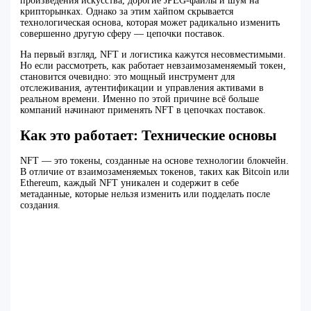
произведения искусства, дорогие JPEG-файлы и шум на
крипторынках. Однако за этим хайпом скрывается
технологическая основа, которая может радикально изменить
совершенно другую сферу — цепочки поставок.
На первый взгляд, NFT и логистика кажутся несовместимыми.
Но если рассмотреть, как работает невзаимозаменяемый токен,
становится очевидно: это мощный инструмент для
отслеживания, аутентификации и управления активами в
реальном времени. Именно по этой причине всё больше
компаний начинают применять NFT в цепочках поставок.
Как это работает: Технические основы
NFT — это токены, созданные на основе технологии блокчейн.
В отличие от взаимозаменяемых токенов, таких как Bitcoin или
Ethereum, каждый NFT уникален и содержит в себе
метаданные, которые нельзя изменить или подделать после
создания.