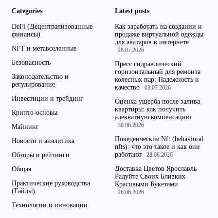
Categories
Latest posts
DeFi (Децентрализованные
Как заработать на создании и
финансы)
продаже виртуальной одежды
для аватаров в интернете
NFT и метавселенные
28.07.2026
Безопасность
Пресс гидравлический
горизонтальный для ремонта
Законодательство и
колесных пар: Надежность и
регулирование
качество
03.07.2026
Инвестиции и трейдинг
Оценка ущерба после залива
квартиры: как получить
Крипто-основы
адекватную компенсацию
30.06.2026
Майнинг
Поведенческие Nft (behavioral
Новости и аналитика
nfts): что это такое и как они
работают
Обзоры и рейтинги
28.06.2026
Доставка Цветов Ярославль
Общая
Радуйте Своих Близких
Практические руководства
Красивыми Букетами
(Гайды)
26.06.2026
Технологии и инновации